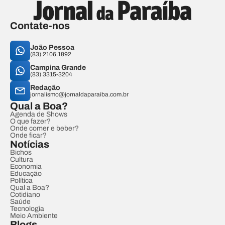
Contate-nos
João Pessoa
(83) 2106.1892
Campina Grande
(83) 3315-3204
Redação
jornalismo@jornaldaparaiba.com.br
Qual a Boa?
Agenda de Shows
O que fazer?
Onde comer e beber?
Onde ficar?
Notícias
Bichos
Cultura
Economia
Educação
Política
Qual a Boa?
Cotidiano
Saúde
Tecnologia
Meio Ambiente
Blogs