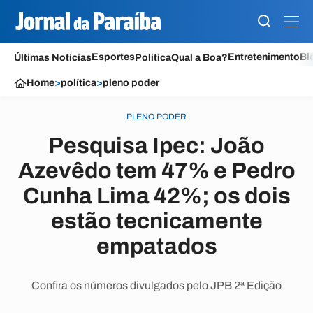
Esportes
Entretenimento
Bl
Últimas Notícias
Política
Qual a Boa?
Home
>
política
>
pleno poder
PLENO PODER
Pesquisa Ipec: João
Azevêdo tem 47% e Pedro
Cunha Lima 42%; os dois
estão tecnicamente
empatados
Confira os números divulgados pelo JPB 2ª Edição