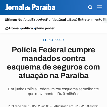
Esportes
Entretenimento
Bl
Últimas Notícias
Política
Qual a Boa?
Home
>
política
>
pleno poder
PLENO PODER
Polícia Federal cumpre
mandados contra
esquema de seguros com
atuação na Paraíba
Em junho Polícia Federal mirou esquema semelhante
que movimentou R$ 9 milhões
Publicado em 31/08/2023 às 8:55 | Atualizado em 31/08/2023 às 9:29