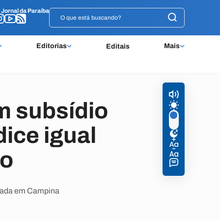
o
o
Jornal da Paraíba
Jornal da Paraíba
Editorias
Mais
Editais
m subsídio
dice igual
to
ovada em Campina