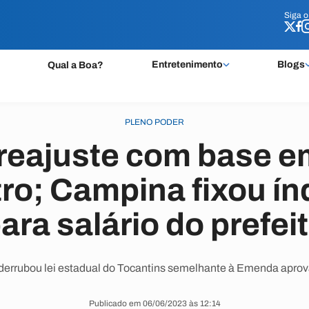
Siga 
Siga 
Entretenimento
Blogs
Qual a Boa?
PLENO PODER
reajuste com base e
ro; Campina fixou ín
ara salário do prefei
 derrubou lei estadual do Tocantins semelhante à Emenda apr
Publicado em 06/06/2023 às 12:14