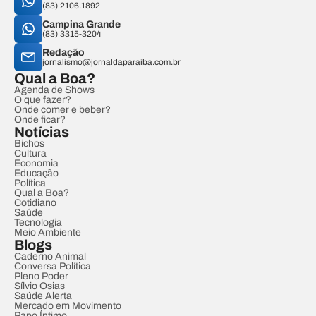
(83) 2106.1892
Campina Grande
(83) 3315-3204
Redação
jornalismo@jornaldaparaiba.com.br
Qual a Boa?
Agenda de Shows
O que fazer?
Onde comer e beber?
Onde ficar?
Notícias
Bichos
Cultura
Economia
Educação
Política
Qual a Boa?
Cotidiano
Saúde
Tecnologia
Meio Ambiente
Blogs
Caderno Animal
Conversa Política
Pleno Poder
Sílvio Osias
Saúde Alerta
Mercado em Movimento
Papo Íntimo