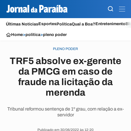
Esportes
Entretenimento
Bl
Últimas Notícias
Política
Qual a Boa?
Home
>
política
>
pleno poder
PLENO PODER
TRF5 absolve ex-gerente
da PMCG em caso de
fraude na licitação da
merenda
Tribunal reformou sentença de 1º grau, com relação a ex-
servidor
Publicado em 30/06/2022 às 12:20