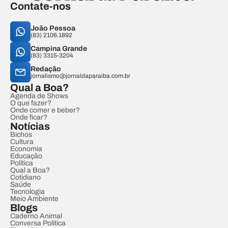
Contate-nos
João Pessoa
(83) 2106.1892
Campina Grande
(83) 3315-3204
Redação
jornalismo@jornaldaparaiba.com.br
Qual a Boa?
Agenda de Shows
O que fazer?
Onde comer e beber?
Onde ficar?
Notícias
Bichos
Cultura
Economia
Educação
Política
Qual a Boa?
Cotidiano
Saúde
Tecnologia
Meio Ambiente
Blogs
Caderno Animal
Conversa Política