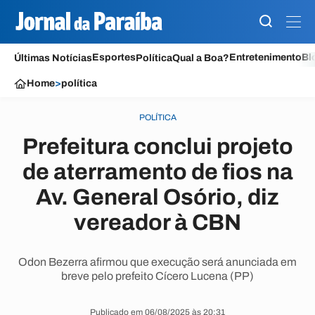
Esportes
Entretenimento
Bl
Últimas Notícias
Política
Qual a Boa?
Home
>
política
POLÍTICA
Prefeitura conclui projeto
de aterramento de fios na
Av. General Osório, diz
vereador à CBN
Odon Bezerra afirmou que execução será anunciada em
breve pelo prefeito Cícero Lucena (PP)
Publicado em 06/08/2025 às 20:31