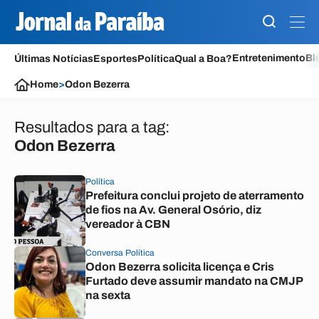
Entretenimento
Bl
Últimas Notícias
Esportes
Política
Qual a Boa?
Home
>
Odon Bezerra
Resultados para a tag:
Odon Bezerra
Política
Prefeitura conclui projeto de aterramento
de fios na Av. General Osório, diz
vereador à CBN
Conversa Política
Odon Bezerra solicita licença e Cris
Furtado deve assumir mandato na CMJP
na sexta