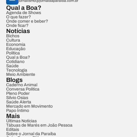
jornalismo@jornaldaparaiba.com.br
Qual a Boa?
Agenda de Shows
O que fazer?
Onde comer e beber?
Onde ficar?
Notícias
Bichos
Cultura
Economia
Educação
Política
Qual a Boa?
Cotidiano
Saúde
Tecnologia
Meio Ambiente
Blogs
Caderno Animal
Conversa Política
Pleno Poder
Sílvio Osias
Saúde Alerta
Mercado em Movimento
Papo Íntimo
Mais
Últimas Notícias
Tábuas de Marés em João Pessoa
Editais
Sobre o Jornal da Paraíba