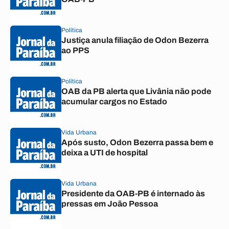
Política
Justiça anula filiação de Odon Bezerra
ao PPS
Política
OAB da PB alerta que Livânia não pode
acumular cargos no Estado
Vida Urbana
Após susto, Odon Bezerra passa bem e
deixa a UTI de hospital
Vida Urbana
Presidente da OAB-PB é internado às
pressas em João Pessoa