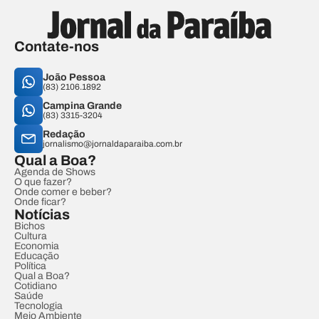
Contate-nos
João Pessoa
(83) 2106.1892
Campina Grande
(83) 3315-3204
Redação
jornalismo@jornaldaparaiba.com.br
Qual a Boa?
Agenda de Shows
O que fazer?
Onde comer e beber?
Onde ficar?
Notícias
Bichos
Cultura
Economia
Educação
Política
Qual a Boa?
Cotidiano
Saúde
Tecnologia
Meio Ambiente