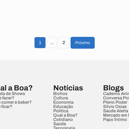
1
...
2
Próximo
al a Boa?
Notícias
Blogs
da de Shows
Bichos
Caderno Ani
e fazer?
Cultura
Conversa Pol
 comer e beber?
Economia
Pleno Poder
 ficar?
Educação
Sílvio Osias
Política
Saúde Alerta
Qual a Boa?
Mercado em
Cotidiano
Papo Íntimo
Saúde
Tecnologia