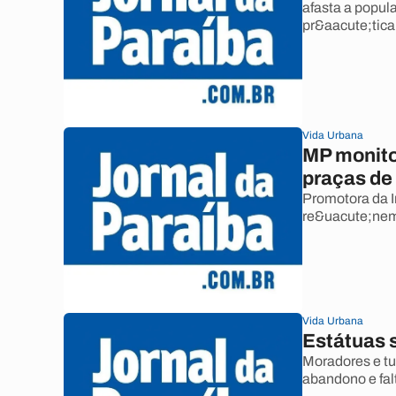
afasta a popul
pr&aacute;tica 
Vida Urbana
MP monito
praças de
Promotora da In
re&uacute;nem 
Vida Urbana
Estátuas 
Moradores e tu
abandono e fa