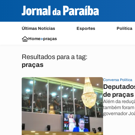
Últimas Notícias
Esportes
Política
Home
>
praças
Resultados para a tag:
praças
Conversa Política
Deputados
de praças
Além da reduçã
também foram 
governador Joã