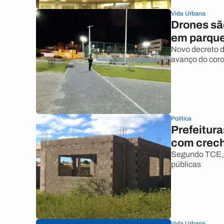
Vida Urbana
Drones sã
em parque
Novo decreto d
avanço do coro
Política
Prefeitur
com crech
Segundo TCE, 
públicas
Vida Urbana