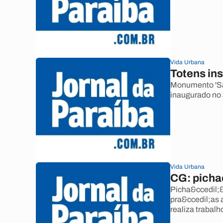
Vida Urbana
Totens in
Monumento 'Saud
inaugurado no 
Vida Urbana
CG: picha
Picha&ccedil;&
pra&ccedil;as 
realiza trabal