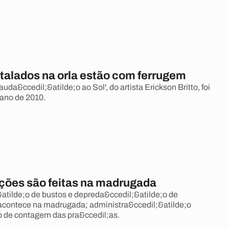
stalados na orla estão com ferrugem
a&ccedil;&atilde;o ao Sol', do artista Erickson Britto, foi
ano de 2010.
ções são feitas na madrugada
atilde;o de bustos e depreda&ccedil;&atilde;o de
acontece na madrugada; administra&ccedil;&atilde;o
ho de contagem das pra&ccedil;as.