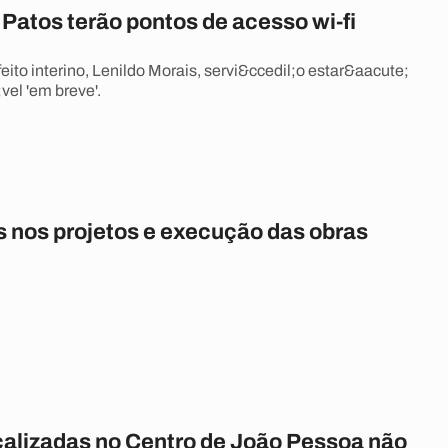
Patos terão pontos de acesso wi-fi
ito interino, Lenildo Morais, servi&ccedil;o estar&aacute;
vel 'em breve'.
 nos projetos e execução das obras
calizadas no Centro de João Pessoa não