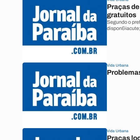
Praças de 
gratuitos
Segundo o prefe
dispon&iacute;
Vida Urbana
Problemas
Vida Urbana
Praças lo