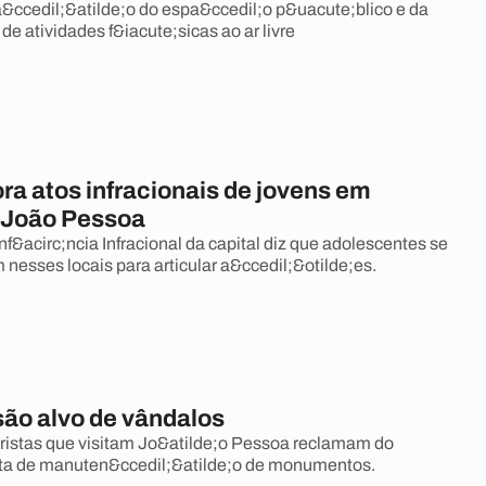
a&ccedil;&atilde;o do espa&ccedil;o p&uacute;blico e da
de atividades f&iacute;sicas ao ar livre
ra atos infracionais de jovens em
 João Pessoa
f&acirc;ncia Infracional da capital diz que adolescentes se
nesses locais para articular a&ccedil;&otilde;es.
são alvo de vândalos
ristas que visitam Jo&atilde;o Pessoa reclamam do
lta de manuten&ccedil;&atilde;o de monumentos.