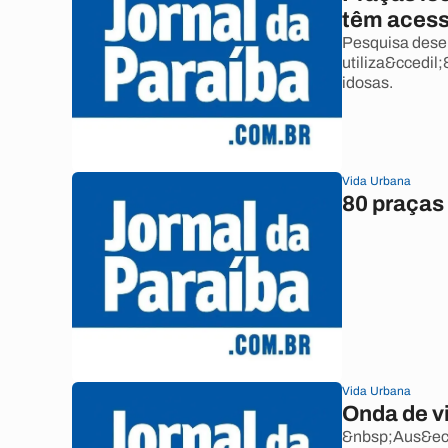
têm acess
Pesquisa desen
utiliza&ccedil
idosas.
Vida Urbana
80 praças
Vida Urbana
Onda de v
&nbsp;Aus&ecir