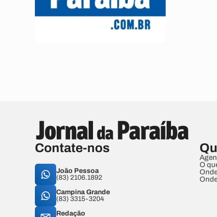
Contate-nos
Qu
Agen
O qu
João Pessoa
Onde
(83) 2106.1892
Onde
Campina Grande
(83) 3315-3204
Redação