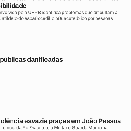
ibilidade
volvida pela UFPB identifica problemas que dificultam a
;&atilde;o do espa&ccedil;o p&uacute;blico por pessoas
 públicas danificadas
iolência esvazia praças em João Pessoa
c;ncia da Pol&iacute;cia Militar e Guarda Municipal