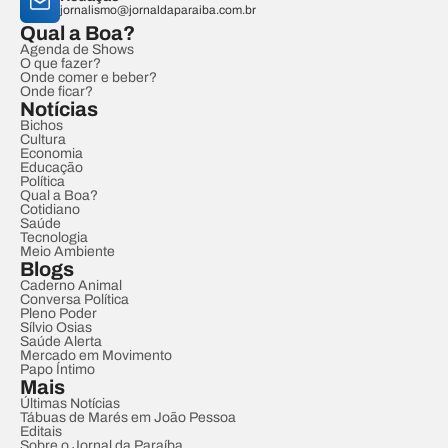
jornalismo@jornaldaparaiba.com.br
Qual a Boa?
Agenda de Shows
O que fazer?
Onde comer e beber?
Onde ficar?
Notícias
Bichos
Cultura
Economia
Educação
Política
Qual a Boa?
Cotidiano
Saúde
Tecnologia
Meio Ambiente
Blogs
Caderno Animal
Conversa Política
Pleno Poder
Sílvio Osias
Saúde Alerta
Mercado em Movimento
Papo Íntimo
Mais
Últimas Notícias
Tábuas de Marés em João Pessoa
Editais
Sobre o Jornal da Paraíba