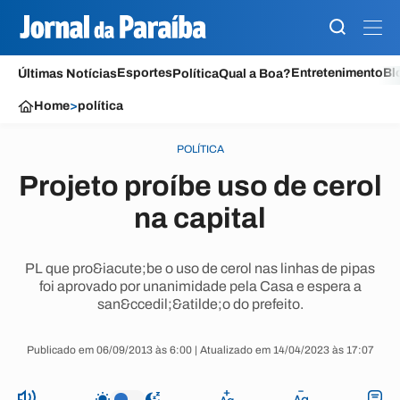
Esportes
Entretenimento
Bl
Últimas Notícias
Política
Qual a Boa?
Home
>
política
POLÍTICA
Projeto proíbe uso de cerol
na capital
PL que pro&iacute;be o uso de cerol nas linhas de pipas
foi aprovado por unanimidade pela Casa e espera a
san&ccedil;&atilde;o do prefeito.
Publicado em 06/09/2013 às 6:00 | Atualizado em 14/04/2023 às 17:07