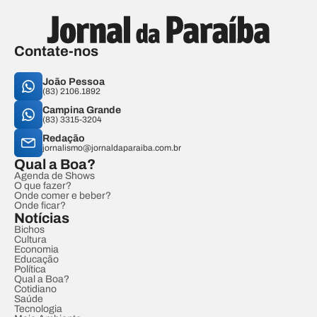
Contate-nos
João Pessoa
(83) 2106.1892
Campina Grande
(83) 3315-3204
Redação
jornalismo@jornaldaparaiba.com.br
Qual a Boa?
Agenda de Shows
O que fazer?
Onde comer e beber?
Onde ficar?
Notícias
Bichos
Cultura
Economia
Educação
Política
Qual a Boa?
Cotidiano
Saúde
Tecnologia