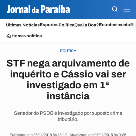
Esportes
Entretenimento
Bl
Últimas Notícias
Política
Qual a Boa?
Home
>
política
POLÍTICA
STF nega arquivamento de
inquérito e Cássio vai ser
investigado em 1ª
instância
Senador do PSDB é investigado por suposto crime
tributário.
Publicado em 06/11/2018 às 18:12 | Atualizado em 07/11/2018 às 9:25