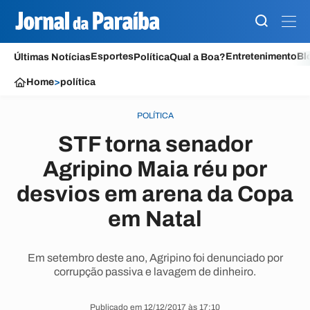
Esportes
Entretenimento
Bl
Últimas Notícias
Política
Qual a Boa?
Home
>
política
POLÍTICA
STF torna senador
Agripino Maia réu por
desvios em arena da Copa
em Natal
Em setembro deste ano, Agripino foi denunciado por
corrupção passiva e lavagem de dinheiro.
Publicado em 12/12/2017 às 17:10