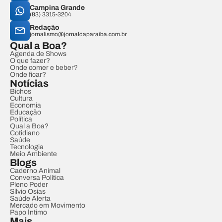
Campina Grande
(83) 3315-3204
Redação
jornalismo@jornaldaparaiba.com.br
Qual a Boa?
Agenda de Shows
O que fazer?
Onde comer e beber?
Onde ficar?
Notícias
Bichos
Cultura
Economia
Educação
Política
Qual a Boa?
Cotidiano
Saúde
Tecnologia
Meio Ambiente
Blogs
Caderno Animal
Conversa Política
Pleno Poder
Sílvio Osias
Saúde Alerta
Mercado em Movimento
Papo Íntimo
Mais