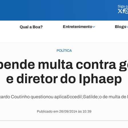
Siga 
Siga 
Entretenimento
Blogs
Qual a Boa?
POLÍTICA
ende multa contra 
e diretor do Iphaep
ardo Coutinho questionou aplica&ccedil;&atilde;o de multa de 
Publicado em 26/09/2014 às 10:39