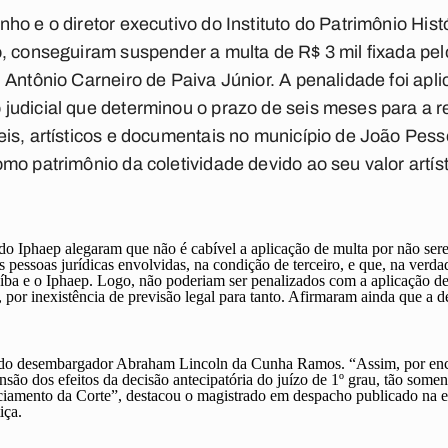
o e o diretor executivo do Instituto do Patrimônio Histó
, conseguiram suspender a multa de R$ 3 mil fixada pelo
 Antônio Carneiro de Paiva Júnior. A penalidade foi apl
udicial que determinou o prazo de seis meses para a re
eis, artísticos e documentais no município de João Pes
o patrimônio da coletividade devido ao seu valor artísti
do Iphaep alegaram que não é cabível a aplicação de multa por não sere
pessoas jurídicas envolvidas, na condição de terceiro, e que, na verdade
aíba e o Iphaep. Logo, não poderiam ser penalizados com a aplicação de
 por inexistência de previsão legal para tanto. Afirmaram ainda que a d
i do desembargador Abraham Lincoln da Cunha Ramos. “Assim, por enc
são dos efeitos da decisão antecipatória do juízo de 1º grau, tão somen
nciamento da Corte”, destacou o magistrado em despacho publicado na ed
iça.