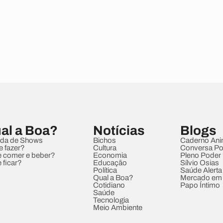
al a Boa?
Notícias
Blogs
da de Shows
Bichos
Caderno Ani
e fazer?
Cultura
Conversa Pol
 comer e beber?
Economia
Pleno Poder
 ficar?
Educação
Sílvio Osias
Política
Saúde Alerta
Qual a Boa?
Mercado em
Cotidiano
Papo Íntimo
Saúde
Tecnologia
Meio Ambiente