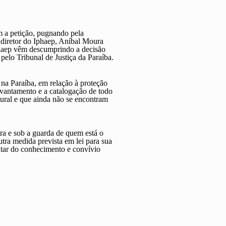
m a petição, pugnando pela
 diretor do Iphaep, Aníbal Moura
phaep vêm descumprindo a decisão
 pelo Tribunal de Justiça da Paraíba.
 na Paraíba, em relação à proteção
levantamento e a catalogação de todo
tural e que ainda não se encontram
tra e sob a guarda de quem está o
tra medida prevista em lei para sua
utar do conhecimento e convívio