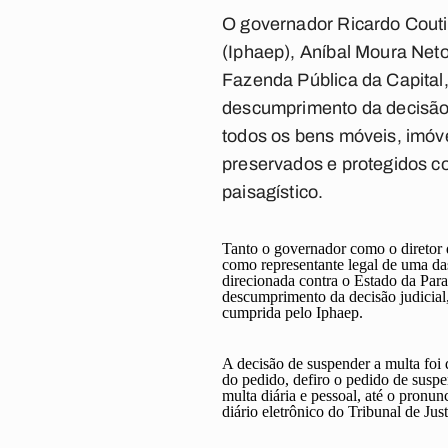
O governador Ricardo Coutinh
(Iphaep), Aníbal Moura Neto
Fazenda Pública da Capital,
descumprimento da decisão j
todos os bens móveis, imóv
preservados e protegidos com
paisagístico.
Tanto o governador como o diretor 
como representante legal de uma das 
direcionada contra o Estado da Par
descumprimento da decisão judicial,
cumprida pelo Iphaep.
A decisão de suspender a multa fo
do pedido, defiro o pedido de suspen
multa diária e pessoal, até o pronu
diário eletrônico do Tribunal de Just