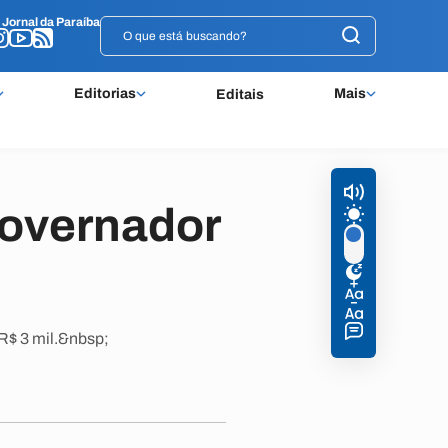
o
o
Jornal da Paraíba
Jornal da Paraíba
Editorias
Mais
Editais
governador
R$ 3 mil.&nbsp;