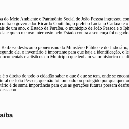
sa do Meio Ambiente e Patrimônio Social de João Pessoa ingressou co
l contra o governador Ricardo Coutinho, o prefeito Luciano Cartaxo e o
mais de um ano, o Estado da Paraíba, o município de João Pessoa e o I
ncia e que o recurso interposto pelo Estado contra a sentença foi negado
Barbosa destacou o pioneirismo do Ministério Público e do Judiciário,
Segundo ele, o inventário é importante para que haja a identificação, o 
documentais e artísticos do Município que tenham valor histórico e cul
 é o direito de todo o cidadão saber o que é que se tem, onde se encon
ltural de João Pessoa, que não foi tombado ou protegido por qualquer ou
tário é de suma importância para que as gerações futuras possam desfr
 destacou.
raíba