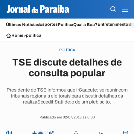
Esportes
Entretenimento
Bl
Últimas Notícias
Política
Qual a Boa?
Home
>
política
POLÍTICA
TSE discute detalhes de
consulta popular
Presidente do TSE informou que ir&aacute; se reunir com
tribunais regionais eleitorais para discutir detalhes da
realiza&ccedil;&atilde;o de um plebiscito.
Publicado em 02/07/2013 às 6:00