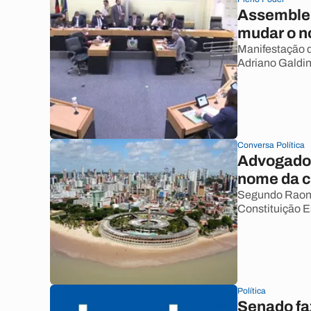
Assembleia
mudar o n
Manifestação d
Adriano Galdi
Conversa Política
Advogado 
nome da c
Segundo Raoni 
Constituição E
Política
Senado fa