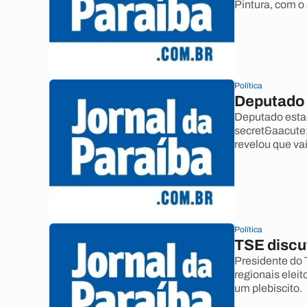
Pintura, com o
Política
Deputado 
Deputado esta
secret&aacute;
revelou que vai
Política
TSE discu
Presidente do 
regionais eleit
um plebiscito.