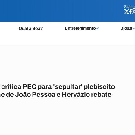
Siga 
Siga 
Entretenimento
Blogs
Qual a Boa?
ritica PEC para 'sepultar' plebiscito
e de João Pessoa e Hervázio rebate