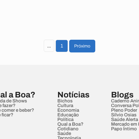
...
1
Próximo
al a Boa?
Notícias
Blogs
da de Shows
Bichos
Caderno Ani
e fazer?
Cultura
Conversa Pol
 comer e beber?
Economia
Pleno Poder
 ficar?
Educação
Sílvio Osias
Política
Saúde Alerta
Qual a Boa?
Mercado em
Cotidiano
Papo Íntimo
Saúde
Tecnologia