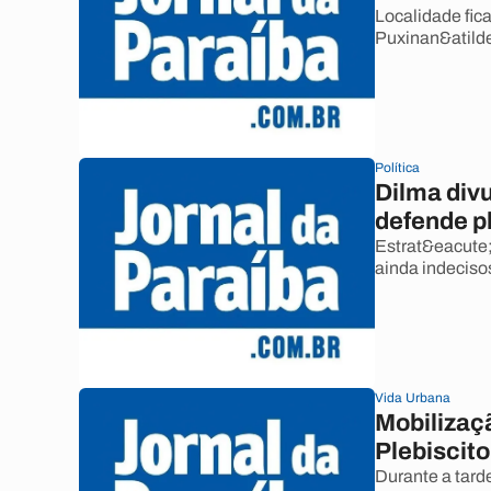
Localidade fic
Puxinan&atild
Política
Dilma divu
defende p
Estrat&eacute;
ainda indeciso
Vida Urbana
Mobilizaçã
Plebiscito
Durante a tarde