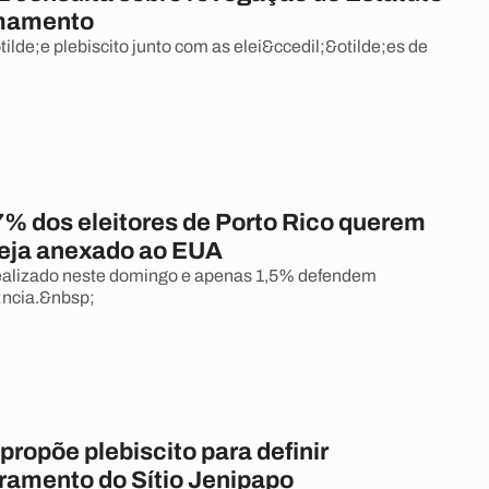
mamento
ilde;e plebiscito junto com as elei&ccedil;&otilde;es de
7% dos eleitores de Porto Rico querem
seja anexado ao EUA
 realizado neste domingo e apenas 1,5% defendem
;ncia.&nbsp;
ropõe plebiscito para definir
mento do Sítio Jenipapo