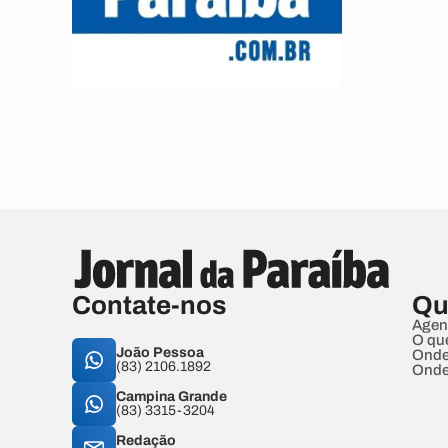
Contate-nos
Qu
Agen
O qu
João Pessoa
Onde
(83) 2106.1892
Onde
Campina Grande
(83) 3315-3204
Redação