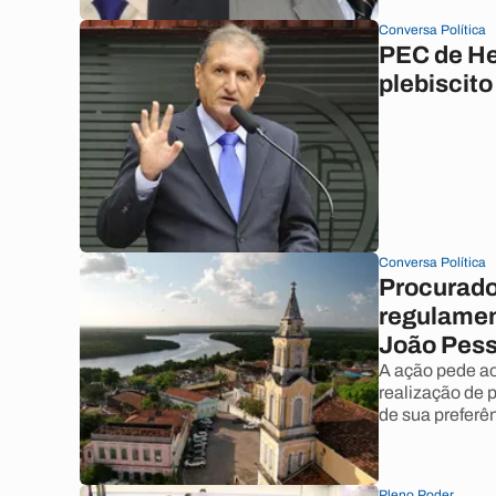
Conversa Política
PEC de He
plebiscit
Conversa Política
Procurado
regulamen
João Pes
A ação pede ao
realização de 
de sua preferên
Pleno Poder