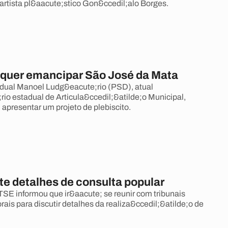
 artista pl&aacute;stico Gon&ccedil;alo Borges.
quer emancipar São José da Mata
dual Manoel Ludg&eacute;rio (PSD), atual
rio estadual de Articula&ccedil;&atilde;o Municipal,
 apresentar um projeto de plebiscito.
te detalhes de consulta popular
TSE informou que ir&aacute; se reunir com tribunais
orais para discutir detalhes da realiza&ccedil;&atilde;o de