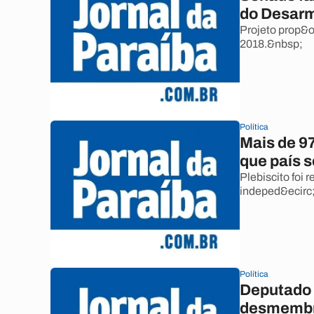
do Desar
Projeto prop&ot
2018.&nbsp;
Política
Mais de 9
que país 
Plebiscito foi
indeped&ecirc
Política
Deputado p
desmembra