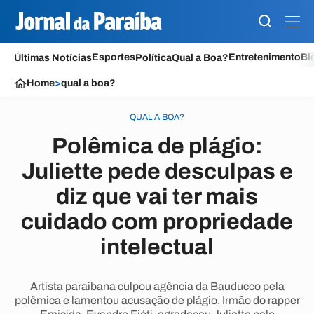
Esportes
Entretenimento
Bl
Últimas Notícias
Política
Qual a Boa?
Home
>
qual a boa?
QUAL A BOA?
Polêmica de plágio:
Juliette pede desculpas e
diz que vai ter mais
cuidado com propriedade
intelectual
Artista paraibana culpou agência da Bauducco pela
polêmica e lamentou acusação de plágio. Irmão do rapper