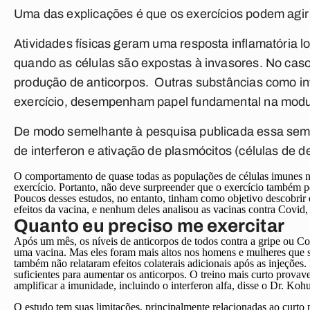
Uma das explicações é que os exercícios podem agir
Atividades físicas geram uma resposta inflamatória l
quando as células são expostas à invasores. No cas
produção de anticorpos. Outras substâncias como int
exercício, desempenham papel fundamental na modu
De modo semelhante à pesquisa publicada essa sema
de interferon e ativação de plasmócitos (células de d
O comportamento de quase todas as populações de células imunes na
exercício. Portanto, não deve surpreender que o exercício também po
Poucos desses estudos, no entanto, tinham como objetivo descobrir
efeitos da vacina, e nenhum deles analisou as vacinas contra Covid,
Quanto eu preciso me exercitar
Após um mês, os níveis de anticorpos de todos contra a gripe ou 
uma vacina. Mas eles foram mais altos nos homens e mulheres que s
também não relataram efeitos colaterais adicionais após as injeções
suficientes para aumentar os anticorpos. O treino mais curto provav
amplificar a imunidade, incluindo o interferon alfa, disse o Dr. Kohu
O estudo tem suas limitações, principalmente relacionadas ao curt