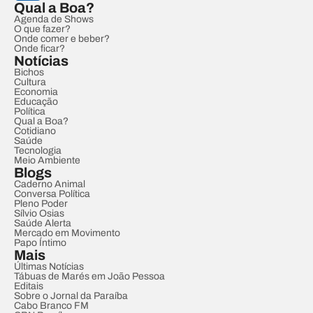
Qual a Boa?
Agenda de Shows
O que fazer?
Onde comer e beber?
Onde ficar?
Notícias
Bichos
Cultura
Economia
Educação
Política
Qual a Boa?
Cotidiano
Saúde
Tecnologia
Meio Ambiente
Blogs
Caderno Animal
Conversa Política
Pleno Poder
Sílvio Osias
Saúde Alerta
Mercado em Movimento
Papo Íntimo
Mais
Últimas Notícias
Tábuas de Marés em João Pessoa
Editais
Sobre o Jornal da Paraíba
Cabo Branco FM