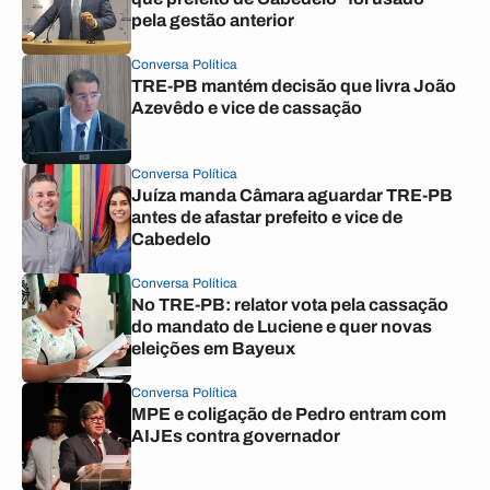
pela gestão anterior
Conversa Política
TRE-PB mantém decisão que livra João
Azevêdo e vice de cassação
Conversa Política
Juíza manda Câmara aguardar TRE-PB
antes de afastar prefeito e vice de
Cabedelo
Conversa Política
No TRE-PB: relator vota pela cassação
do mandato de Luciene e quer novas
eleições em Bayeux
Conversa Política
MPE e coligação de Pedro entram com
AIJEs contra governador