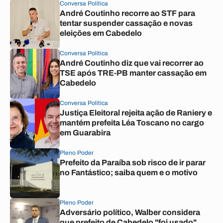
Conversa Política
André Coutinho recorre ao STF para
tentar suspender cassação e novas
eleições em Cabedelo
Conversa Política
André Coutinho diz que vai recorrer ao
TSE após TRE-PB manter cassação em
Cabedelo
Conversa Política
Justiça Eleitoral rejeita ação de Raniery e
mantém prefeita Léa Toscano no cargo
em Guarabira
Pleno Poder
Prefeito da Paraíba sob risco de ir parar
no Fantástico; saiba quem e o motivo
Pleno Poder
Adversário político, Walber considera
que prefeito de Cabedelo "foi usado"