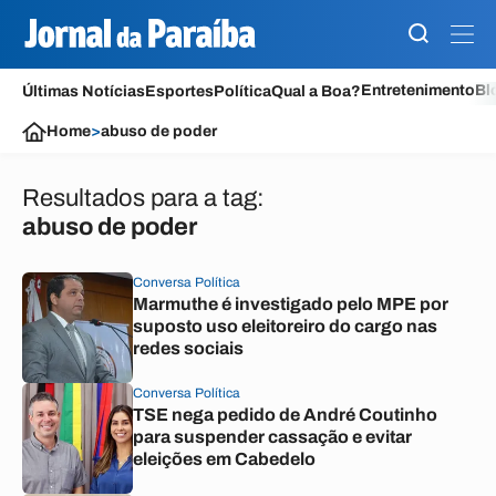
Entretenimento
Bl
Últimas Notícias
Esportes
Política
Qual a Boa?
Home
>
abuso de poder
Resultados para a tag:
abuso de poder
Conversa Política
Marmuthe é investigado pelo MPE por
suposto uso eleitoreiro do cargo nas
redes sociais
Conversa Política
TSE nega pedido de André Coutinho
para suspender cassação e evitar
eleições em Cabedelo