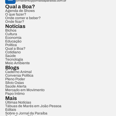
jornalismo@jornaldaparaiba.com.br
Qual a Boa?
Agenda de Shows
O que fazer?
Onde comer e beber?
Onde ficar?
Notícias
Bichos
Cultura
Economia
Educação
Política
Qual a Boa?
Cotidiano
Saúde
Tecnologia
Meio Ambiente
Blogs
Caderno Animal
Conversa Política
Pleno Poder
Sílvio Osias
Saúde Alerta
Mercado em Movimento
Papo Íntimo
Mais
Últimas Notícias
Tábuas de Marés em João Pessoa
Editais
Sobre o Jornal da Paraíba