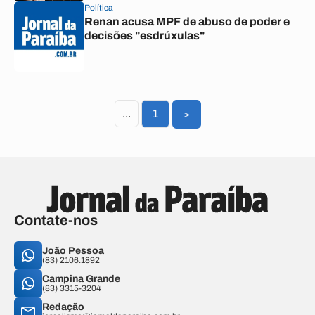
Política
Renan acusa MPF de abuso de poder e
decisões "esdrúxulas"
...
1
>
Contate-nos
João Pessoa
(83) 2106.1892
Campina Grande
(83) 3315-3204
Redação