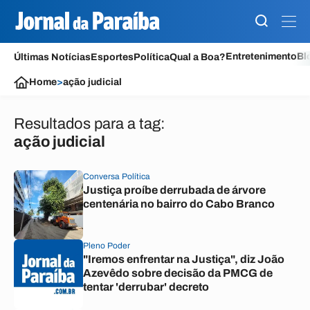
Entretenimento
Bl
Últimas Notícias
Esportes
Política
Qual a Boa?
Home
>
ação judicial
Resultados para a tag:
ação judicial
Conversa Política
Justiça proíbe derrubada de árvore
centenária no bairro do Cabo Branco
Pleno Poder
"Iremos enfrentar na Justiça", diz João
Azevêdo sobre decisão da PMCG de
tentar 'derrubar' decreto