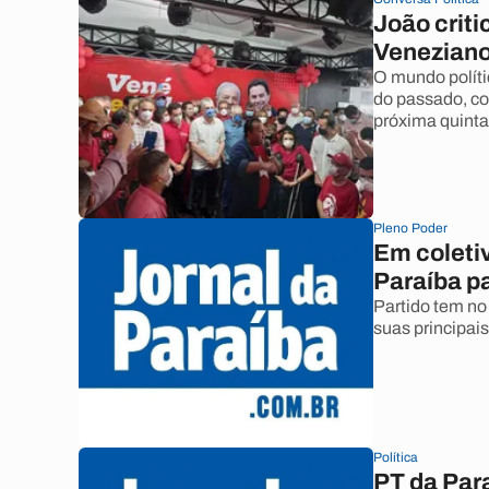
João criti
Veneziano.
O mundo políti
do passado, co
próxima quinta
Pleno Poder
Em coleti
Paraíba p
Partido tem n
suas principai
Política
PT da Para