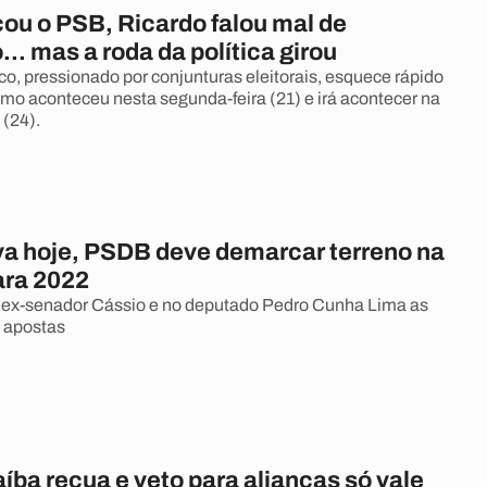
cou o PSB, Ricardo falou mal de
.. mas a roda da política girou
co, pressionado por conjunturas eleitorais, esquece rápido
mo aconteceu nesta segunda-feira (21) e irá acontecer na
 (24).
va hoje, PSDB deve demarcar terreno na
ara 2022
o ex-senador Cássio e no deputado Pedro Cunha Lima as
s apostas
íba recua e veto para alianças só vale