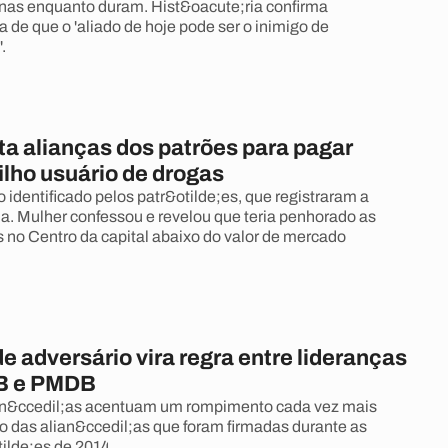
rnas enquanto duram. Hist&oacute;ria confirma
de que o 'aliado de hoje pode ser o inimigo de
.
ta alianças dos patrões para pagar
filho usuário de drogas
o identificado pelos patr&otilde;es, que registraram a
ia. Mulher confessou e revelou que teria penhorado as
s no Centro da capital abaixo do valor de mercado
e adversário vira regra entre lideranças
SB e PMDB
ran&ccedil;as acentuam um rompimento cada vez mais
 das alian&ccedil;as que foram firmadas durante as
tilde;es de 2014.