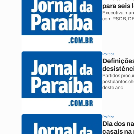
para seis
Executiva mant
com PSDB, DE
Política
Definiçõe
desistênc
Partidos procu
postulantes ch
deste ano
Política
Dia dos n
casais na 