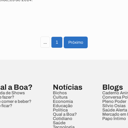
...
1
Próximo
al a Boa?
Notícias
Blogs
da de Shows
Bichos
Caderno Ani
e fazer?
Cultura
Conversa Pol
 comer e beber?
Economia
Pleno Poder
 ficar?
Educação
Sílvio Osias
Política
Saúde Alerta
Qual a Boa?
Mercado em
Cotidiano
Papo Íntimo
Saúde
Tecnologia