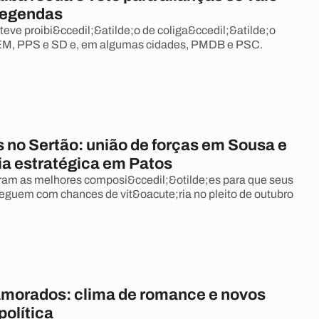
 legendas
eve proibi&ccedil;&atilde;o de coliga&ccedil;&atilde;o
M, PPS e SD e, em algumas cidades, PMDB e PSC.
s no Sertão: união de forças em Sousa e
ia estratégica em Patos
ram as melhores composi&ccedil;&otilde;es para que seus
eguem com chances de vit&oacute;ria no pleito de outubro
amorados: clima de romance e novos
política