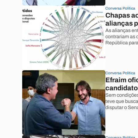
Conversa Política
Chapas ao
alianças 
As alianças en
contrariam as 
República para
Conversa Política
Efraim ofi
candidato
Sem condições 
teve que busca
disputar o Sen
Conversa Política