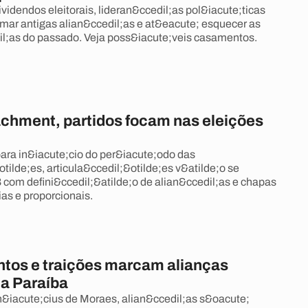
videndos eleitorais, lideran&ccedil;as pol&iacute;ticas
mar antigas alian&ccedil;as e at&eacute; esquecer as
l;as do passado. Veja poss&iacute;veis casamentos.
chment, partidos focam nas eleições
ara in&iacute;cio do per&iacute;odo das
ilde;es, articula&ccedil;&otilde;es v&atilde;o se
B com defini&ccedil;&atilde;o de alian&ccedil;as e chapas
as e proporcionais.
os e traições marcam alianças
na Paraíba
&iacute;cius de Moraes, alian&ccedil;as s&oacute;