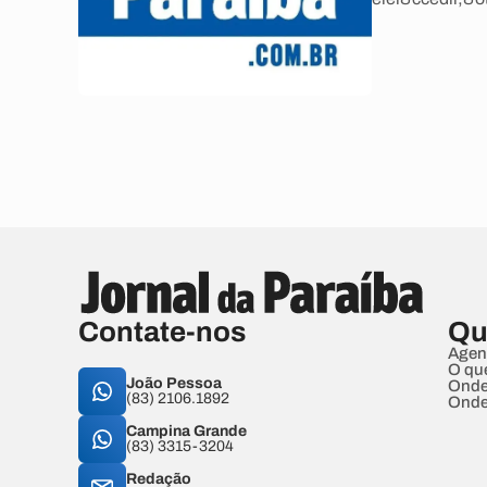
Contate-nos
Qu
Agen
O qu
João Pessoa
Onde
(83) 2106.1892
Onde
Campina Grande
(83) 3315-3204
Redação