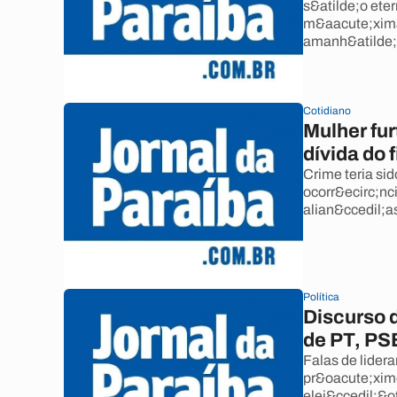
s&atilde;o ete
m&aacute;xima 
amanh&atilde;'
Cotidiano
Mulher fur
dívida do 
Crime teria sid
ocorr&ecirc;nc
alian&ccedil;a
Política
Discurso d
de PT, P
Falas de lide
pr&oacute;ximo
elei&ccedil;&o