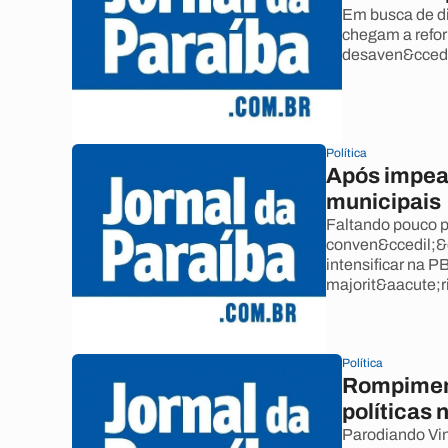
Em busca de di
chegam a refor
desaven&ccedi
Política
Após impea
municipais
Faltando pouco p
conven&ccedil;&ot
intensificar na P
majorit&aacute;ri
Política
Rompiment
políticas 
Parodiando Vin