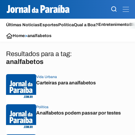
Entretenimento
Bl
Últimas Notícias
Esportes
Política
Qual a Boa?
Home
>
analfabetos
Resultados para a tag:
analfabetos
Vida Urbana
Carteiras para analfabetos
Política
Analfabetos podem passar por testes