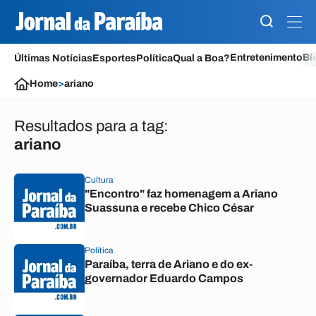
Entretenimento
Bl
Últimas Notícias
Esportes
Política
Qual a Boa?
Home
>
ariano
Resultados para a tag:
ariano
Cultura
"Encontro" faz homenagem a Ariano
Suassuna e recebe Chico César
Política
Paraíba, terra de Ariano e do ex-
governador Eduardo Campos