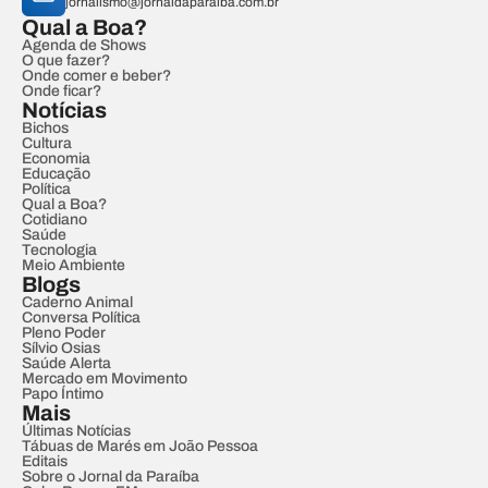
jornalismo@jornaldaparaiba.com.br
Qual a Boa?
Agenda de Shows
O que fazer?
Onde comer e beber?
Onde ficar?
Notícias
Bichos
Cultura
Economia
Educação
Política
Qual a Boa?
Cotidiano
Saúde
Tecnologia
Meio Ambiente
Blogs
Caderno Animal
Conversa Política
Pleno Poder
Sílvio Osias
Saúde Alerta
Mercado em Movimento
Papo Íntimo
Mais
Últimas Notícias
Tábuas de Marés em João Pessoa
Editais
Sobre o Jornal da Paraíba