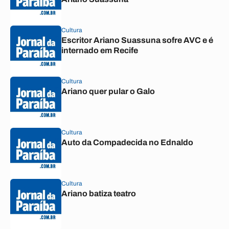
Cultura
Escritor Ariano Suassuna sofre AVC e é
internado em Recife
Cultura
Ariano quer pular o Galo
Cultura
Auto da Compadecida no Ednaldo
Cultura
Ariano batiza teatro