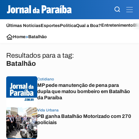
Entretenimento
Bl
Últimas Notícias
Esportes
Política
Qual a Boa?
Home
>
Batalhão
Resultados para a tag:
Batalhão
Cotidiano
MP pede manutenção de pena para
dupla que matou bombeiro em Batalhão
da Paraíba
Vida Urbana
PB ganha Batalhão Motorizado com 270
policiais