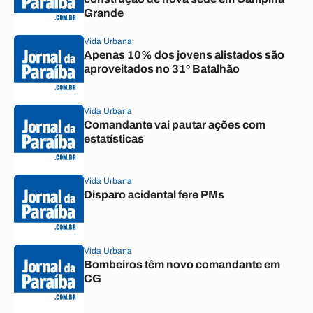
Grande
Vida Urbana
Apenas 10% dos jovens alistados são
aproveitados no 31º Batalhão
Vida Urbana
Comandante vai pautar ações com
estatísticas
Vida Urbana
Disparo acidental fere PMs
Vida Urbana
Bombeiros têm novo comandante em
CG