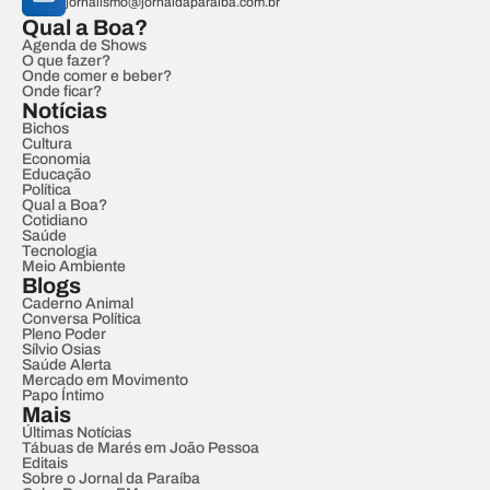
jornalismo@jornaldaparaiba.com.br
Qual a Boa?
Agenda de Shows
O que fazer?
Onde comer e beber?
Onde ficar?
Notícias
Bichos
Cultura
Economia
Educação
Política
Qual a Boa?
Cotidiano
Saúde
Tecnologia
Meio Ambiente
Blogs
Caderno Animal
Conversa Política
Pleno Poder
Sílvio Osias
Saúde Alerta
Mercado em Movimento
Papo Íntimo
Mais
Últimas Notícias
Tábuas de Marés em João Pessoa
Editais
Sobre o Jornal da Paraíba