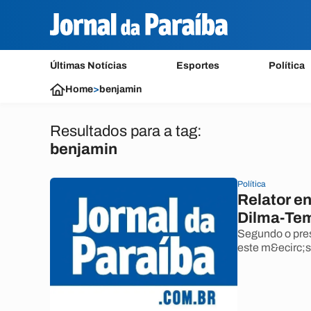
Últimas Notícias
Esportes
Política
Home
>
benjamin
Resultados para a tag:
benjamin
Política
Relator en
Dilma-Tem
Segundo o pres
este m&ecirc;s