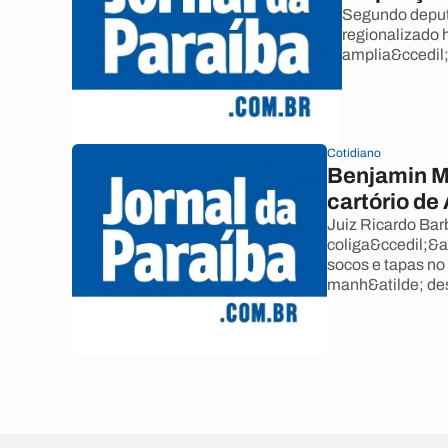
Segundo deputa
regionalizado 
amplia&ccedil;
Cotidiano
Benjamin M
cartório de
Juiz Ricardo Ba
coliga&ccedil;&a
socos e tapas no 
manh&atilde; des