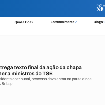
Siga 
Siga 
Entretenimento
Blogs
Qual a Boa?
trega texto final da ação da chapa
er a ministros do TSE
idente do tribunal, processo deve entrar na pauta ainda
. &nbsp;