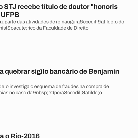
o STJ recebe título de doutor "honoris
a UFPB
parte das atividades de reinaugura&ccedil;&atilde;o do
hist&oacute;rico da Faculdade de Direito.
 quebrar sigilo bancário de Benjamin
de;o investiga o esquema de fraudes na compra de
ias no caso da&nbsp; 'Opera&ccedil;&atilde;o
ra o Rio-2016