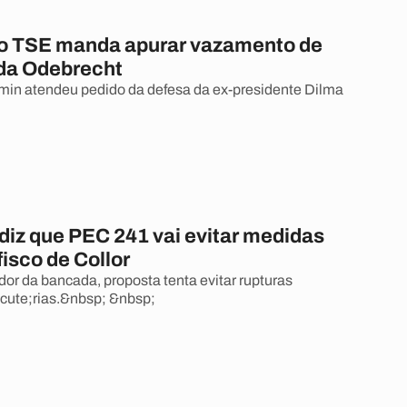
do TSE manda apurar vazamento de
da Odebrecht
in atendeu pedido da defesa da ex-presidente Dilma
diz que PEC 241 vai evitar medidas
isco de Collor
or da bancada, proposta tenta evitar rupturas
ute;rias.&nbsp; &nbsp;