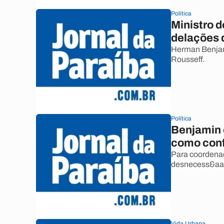
Política
Ministro 
delações 
Herman Benjam
Rousseff.
Política
Benjamin 
como conf
Para coordenad
desnecess&aac
Vida Urbana