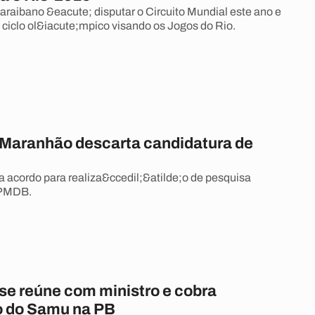
paraibano &eacute; disputar o Circuito Mundial este ano e
o ciclo ol&iacute;mpico visando os Jogos do Rio.
Maranhão descarta candidatura de
.
acordo para realiza&ccedil;&atilde;o de pesquisa
 PMDB.
se reúne com ministro e cobra
 do Samu na PB