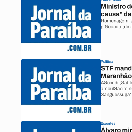
Ministro d
causa" d
Homenagem faz 
pr&eacute;dio 
Política
STF manda
Maranhão
A&ccedil;&atil
ambul&acirc;nc
Sanguessuga'
Esportes
Álvaro mi