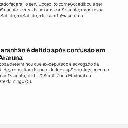
do federal, o servi&ccedil;o come&ccedil;ou a ser
h&aacute; cerca de um ano e at&eacute; agora essa
&atilde;o n&atilde;o foi conclu&iacute;da.
aranhão é detido após confusão em
 Araruna
rbosa determinou que ex-deputado e advogado da
tilde;o opositora fossem detidos ap&oacute;s trocarem
cart&oacute;rio da 20&ordf; Zona Eleitoral na
te domingo (5).