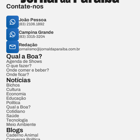
Contate-nos
João Pessoa
(83) 2106.1892
Campina Grande
(83) 3315-3204
Redação
jornalismo@jornaldaparaiba.com.br
Qual a Boa?
Agenda de Shows
O que fazer?
Onde comer e beber?
Onde ficar?
Notícias
Bichos
Cultura
Economia
Educação
Política
Qual a Boa?
Cotidiano
Saúde
Tecnologia
Meio Ambiente
Blogs
Caderno Animal
Conversa Política