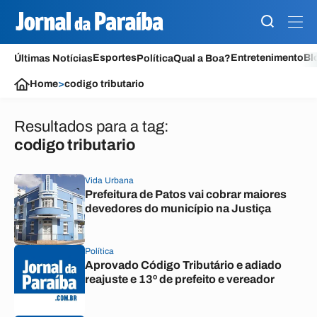
Esportes
Entretenimento
Bl
Últimas Notícias
Política
Qual a Boa?
Home
>
codigo tributario
Resultados para a tag:
codigo tributario
Vida Urbana
Prefeitura de Patos vai cobrar maiores
devedores do município na Justiça
Política
Aprovado Código Tributário e adiado
reajuste e 13º de prefeito e vereador