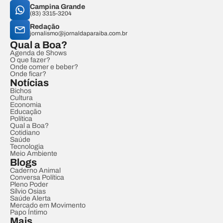
Campina Grande
(83) 3315-3204
Redação
jornalismo@jornaldaparaiba.com.br
Qual a Boa?
Agenda de Shows
O que fazer?
Onde comer e beber?
Onde ficar?
Notícias
Bichos
Cultura
Economia
Educação
Política
Qual a Boa?
Cotidiano
Saúde
Tecnologia
Meio Ambiente
Blogs
Caderno Animal
Conversa Política
Pleno Poder
Sílvio Osias
Saúde Alerta
Mercado em Movimento
Papo Íntimo
Mais