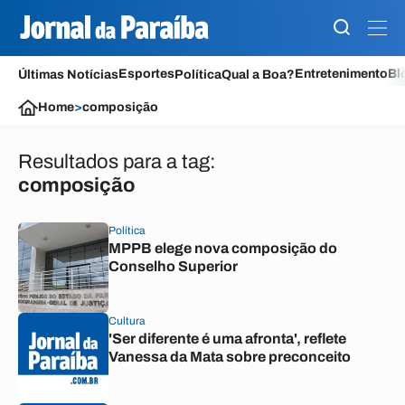
Esportes
Entretenimento
Bl
Últimas Notícias
Política
Qual a Boa?
Home
>
composição
Resultados para a tag:
composição
Política
MPPB elege nova composição do
Conselho Superior
Cultura
'Ser diferente é uma afronta', reflete
Vanessa da Mata sobre preconceito