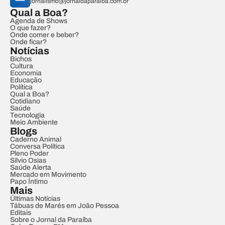
jornalismo@jornaldaparaiba.com.br
Qual a Boa?
Agenda de Shows
O que fazer?
Onde comer e beber?
Onde ficar?
Notícias
Bichos
Cultura
Economia
Educação
Política
Qual a Boa?
Cotidiano
Saúde
Tecnologia
Meio Ambiente
Blogs
Caderno Animal
Conversa Política
Pleno Poder
Sílvio Osias
Saúde Alerta
Mercado em Movimento
Papo Íntimo
Mais
Últimas Notícias
Tábuas de Marés em João Pessoa
Editais
Sobre o Jornal da Paraíba