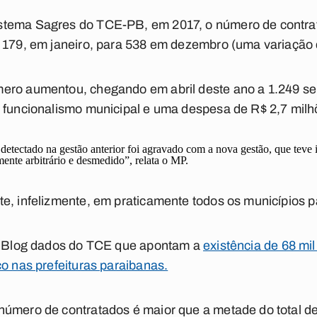
stema Sagres do TCE-PB, em 2017, o número de contra
e 179, em janeiro, para 538 em dezembro (uma variação
ero aumentou, chegando em abril deste ano a 1.249 ser
o funcionalismo municipal e uma despesa de R$ 2,7 milh
detectado na gestão anterior foi agravado com a nova gestão, que teve 
ente arbitrário e desmedido”, relata o MP.
e, infelizmente, em praticamente todos os municípios 
no Blog dados do TCE que apontam a
existência de 68 mi
co nas prefeituras paraibanas.
úmero de contratados é maior que a metade do total de