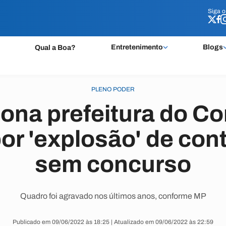
Siga 
Siga 
Entretenimento
Blogs
Qual a Boa?
PLENO PODER
ona prefeitura do C
por 'explosão' de con
sem concurso
Quadro foi agravado nos últimos anos, conforme MP
Publicado em 09/06/2022 às 18:25 | Atualizado em 09/06/2022 às 22:59