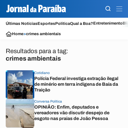
Entretenimento
Bl
Últimas Notícias
Esportes
Política
Qual a Boa?
Home
>
crimes ambientais
Resultados para a tag:
crimes ambientais
Cotidiano
Polícia Federal investiga extração ilegal
de minério em terra indígena de Baía da
Traição
Conversa Política
OPINIÃO: Enfim, deputados e
vereadores vão discutir despejo de
esgoto nas praias de João Pessoa