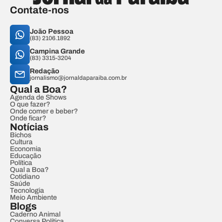
Contate-nos
João Pessoa
(83) 2106.1892
Campina Grande
(83) 3315-3204
Redação
jornalismo@jornaldaparaiba.com.br
Qual a Boa?
Agenda de Shows
O que fazer?
Onde comer e beber?
Onde ficar?
Notícias
Bichos
Cultura
Economia
Educação
Política
Qual a Boa?
Cotidiano
Saúde
Tecnologia
Meio Ambiente
Blogs
Caderno Animal
Conversa Política