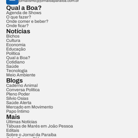
jornalismo@jornaldaparaiba.com.br
Qual a Boa?
Agenda de Shows
O que fazer?
Onde comer e beber?
Onde ficar?
Notícias
Bichos
Cultura
Economia
Educação
Política
Qual a Boa?
Cotidiano
Saúde
Tecnologia
Meio Ambiente
Blogs
Caderno Animal
Conversa Política
Pleno Poder
Sílvio Osias
Saúde Alerta
Mercado em Movimento
Papo Íntimo
Mais
Últimas Notícias
Tábuas de Marés em João Pessoa
Editais
Sobre o Jornal da Paraíba