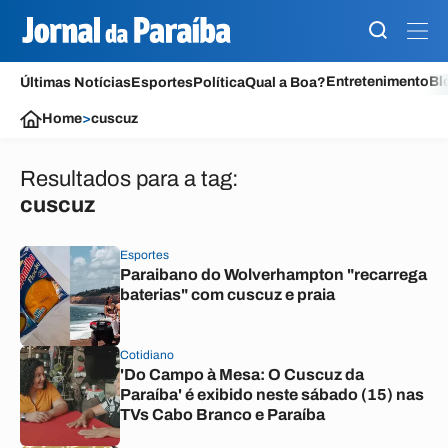
Entretenimento
Bl
Últimas Notícias
Esportes
Política
Qual a Boa?
Home
>
cuscuz
Resultados para a tag:
cuscuz
Esportes
Paraibano do Wolverhampton "recarrega
baterias" com cuscuz e praia
Cotidiano
'Do Campo à Mesa: O Cuscuz da
Paraíba' é exibido neste sábado (15) nas
TVs Cabo Branco e Paraíba