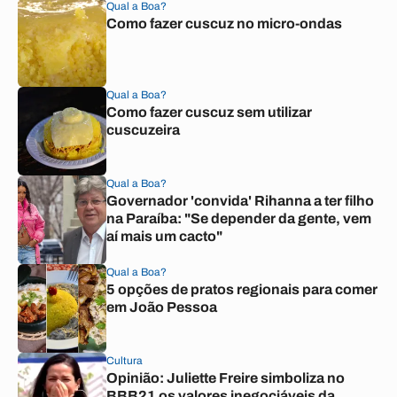
Qual a Boa?
Como fazer cuscuz no micro-ondas
Qual a Boa?
Como fazer cuscuz sem utilizar
cuscuzeira
Qual a Boa?
Governador 'convida' Rihanna a ter filho
na Paraíba: "Se depender da gente, vem
aí mais um cacto"
Qual a Boa?
5 opções de pratos regionais para comer
em João Pessoa
Cultura
Opinião: Juliette Freire simboliza no
BBB21 os valores inegociáveis da