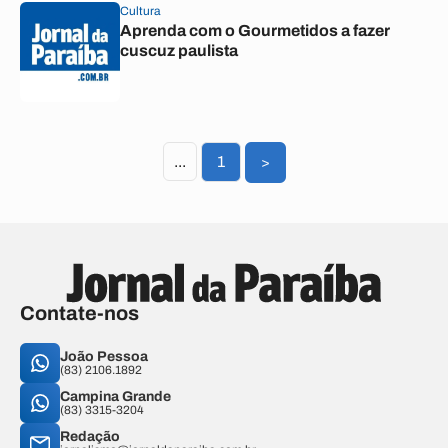
Cultura
Aprenda com o Gourmetidos a fazer
cuscuz paulista
...
1
>
Contate-nos
João Pessoa
(83) 2106.1892
Campina Grande
(83) 3315-3204
Redação