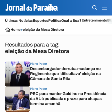
Entretenimento
Bl
Últimas Notícias
Esportes
Política
Qual a Boa?
Home
>
eleição da Mesa Diretora
Resultados para a tag:
eleição da Mesa Diretora
Pleno Poder
Desembargador derruba mudança no
Regimento que 'dificultava' eleição na
Câmara de Santa Rita
Pleno Poder
PEC para manter Galdino na Presidência
da AL é publicada e prazo para chapas
termina amanhã