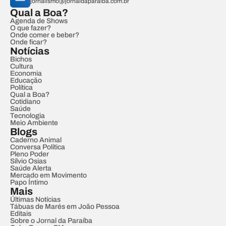
jornalismo@jornaldaparaiba.com.br
Qual a Boa?
Agenda de Shows
O que fazer?
Onde comer e beber?
Onde ficar?
Notícias
Bichos
Cultura
Economia
Educação
Política
Qual a Boa?
Cotidiano
Saúde
Tecnologia
Meio Ambiente
Blogs
Caderno Animal
Conversa Política
Pleno Poder
Sílvio Osias
Saúde Alerta
Mercado em Movimento
Papo Íntimo
Mais
Últimas Notícias
Tábuas de Marés em João Pessoa
Editais
Sobre o Jornal da Paraíba