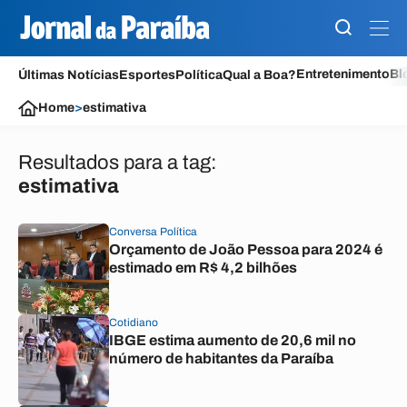
Entretenimento
Bl
Últimas Notícias
Esportes
Política
Qual a Boa?
Home
>
estimativa
Resultados para a tag:
estimativa
Conversa Política
Orçamento de João Pessoa para 2024 é
estimado em R$ 4,2 bilhões
Cotidiano
IBGE estima aumento de 20,6 mil no
número de habitantes da Paraíba