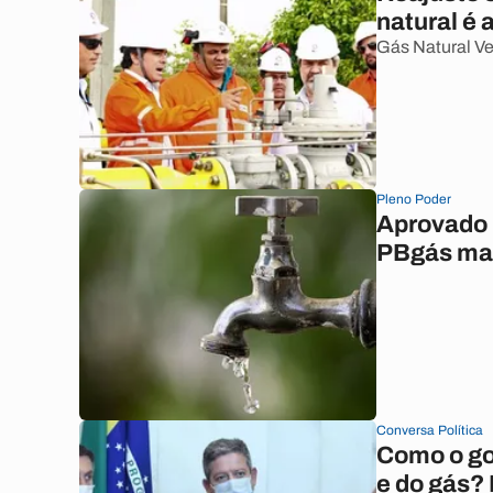
natural é
Gás Natural Ve
Pleno Poder
Aprovado r
PBgás mar
Conversa Política
Como o gov
e do gás? 