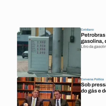
Cotidiano
Petrobras
gasolina, 
Litro da gasoli
Conversa Política
Sob press
do gás e d