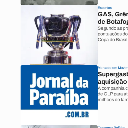
Esportes
GAS, Grêm
de Botafo
Segundo as pro
pontuações do 
Copa do Brasil
Mercado em Movim
Supergasb
aquisição
A companhia co
de GLP para at
milhões de famí
Conversa Política