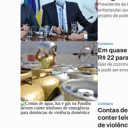
Presidente da 
antipopular, qu
projeto de pode
Cotidiano
Em quase 
R$ 22 par
Gás de cozinh
e pode ser enc
Cotidiano
Contas de
conter te
de violên