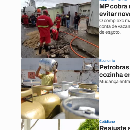
MP cobra 
evitar nov
O complexo mat
conta de vazam
de esgoto.
Economia
Petrobras
cozinha 
Mudança entra 
Cotidiano
Reajuste s