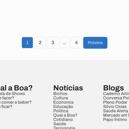
1
2
3
...
4
Próximo
al a Boa?
Notícias
Blogs
da de Shows
Bichos
Caderno Ani
e fazer?
Cultura
Conversa Pol
 comer e beber?
Economia
Pleno Poder
 ficar?
Educação
Sílvio Osias
Política
Saúde Alerta
Qual a Boa?
Mercado em
Cotidiano
Papo Íntimo
Saúde
Tecnologia