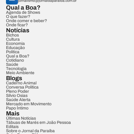
jornalismo@jornaldaparaiba.com.br
Qual a Boa?
Agenda de Shows
O que fazer?
Onde comer e beber?
Onde ficar?
Notícias
Bichos
Cultura
Economia
Educação
Política
Qual a Boa?
Cotidiano
Saúde
Tecnologia
Meio Ambiente
Blogs
Caderno Animal
Conversa Política
Pleno Poder
Sílvio Osias
Saúde Alerta
Mercado em Movimento
Papo Íntimo
Mais
Últimas Notícias
Tábuas de Marés em João Pessoa
Editais
Sobre o Jornal da Paraíba