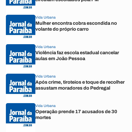
Vida Urbana
Mulher encontra cobra escondida no
volante do próprio carro
Vida Urbana
Violência faz escola estadual cancelar
aulas em João Pessoa
Vida Urbana
Após crime, tiroteios e toque de recolher
assustam moradores do Pedregal
Vida Urbana
Operação prende 17 acusados de 30
mortes