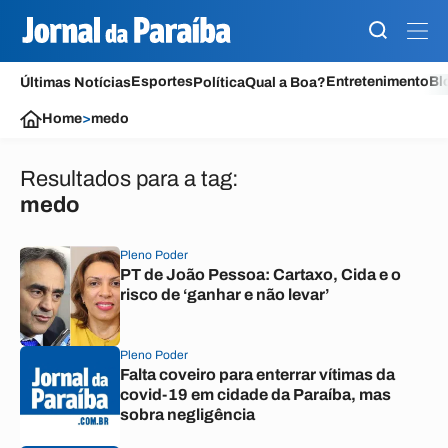
Esportes
Entretenimento
Bl
Últimas Notícias
Política
Qual a Boa?
Home
>
medo
Resultados para a tag:
medo
Pleno Poder
PT de João Pessoa: Cartaxo, Cida e o
risco de ‘ganhar e não levar’
Pleno Poder
Falta coveiro para enterrar vítimas da
covid-19 em cidade da Paraíba, mas
sobra negligência