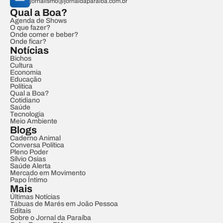
jornalismo@jornaldaparaiba.com.br
Qual a Boa?
Agenda de Shows
O que fazer?
Onde comer e beber?
Onde ficar?
Notícias
Bichos
Cultura
Economia
Educação
Política
Qual a Boa?
Cotidiano
Saúde
Tecnologia
Meio Ambiente
Blogs
Caderno Animal
Conversa Política
Pleno Poder
Sílvio Osias
Saúde Alerta
Mercado em Movimento
Papo Íntimo
Mais
Últimas Notícias
Tábuas de Marés em João Pessoa
Editais
Sobre o Jornal da Paraíba