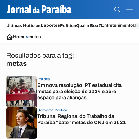
Esportes
Entretenimento
Bl
Últimas Notícias
Política
Qual a Boa?
Home
>
metas
Resultados para a tag:
metas
Política
Em nova resolução, PT estadual cita
metas para eleição de 2024 e abre
espaço para alianças
Conversa Política
Tribunal Regional do Trabalho da
Paraíba "bate" metas do CNJ em 2021