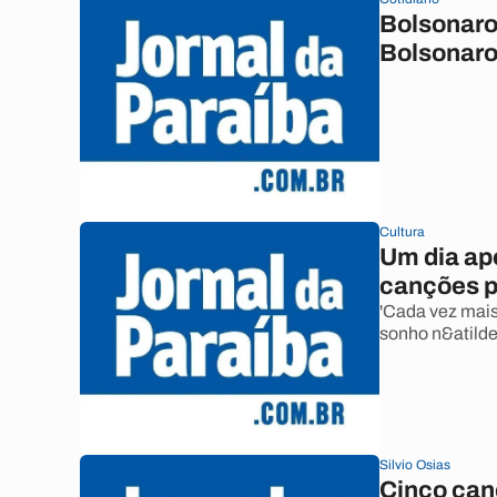
Bolsonaro
Bolsonaro
Cultura
Um dia ap
canções 
'Cada vez mais
sonho n&atilde;
Silvio Osias
Cinco can