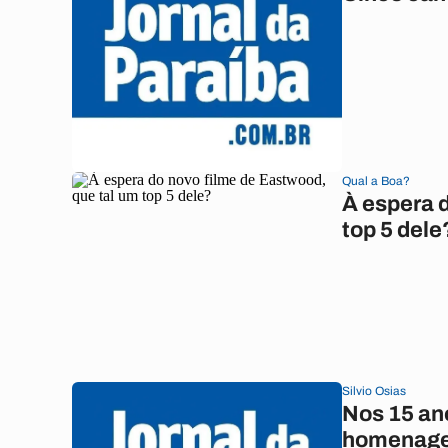
Qual a Boa?
À espera 
top 5 dele
Silvio Osias
Nos 15 an
homenage