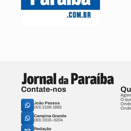
Contate-nos
Qu
Agen
O qu
João Pessoa
Onde
(83) 2106.1892
Onde
Campina Grande
(83) 3315-3204
Redação