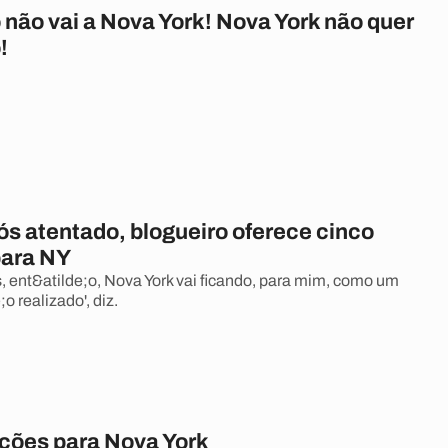
 não vai a Nova York! Nova York não quer
!
ós atentado, blogueiro oferece cinco
para NY
, ent&atilde;o, Nova York vai ficando, para mim, como um
o realizado', diz.
ções para Nova York