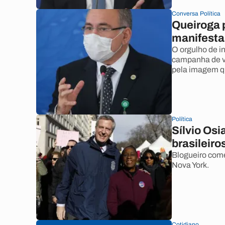
Conversa Política
Queiroga p
manifesta
O orgulho de in
campanha de va
pela imagem qu
Política
Sílvio Osi
brasileiro
Blogueiro come
Nova York.
Cotidiano