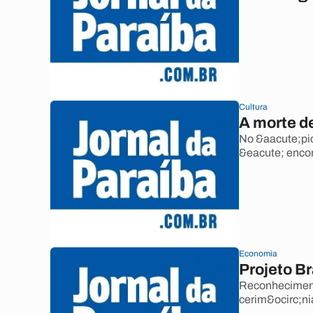
Cultura
A morte d
No &aacute;pic
&eacute; enco
Economia
Projeto B
Reconhecimento
cerim&ocirc;ni