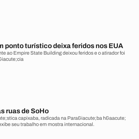
m ponto turístico deixa feridos nos EUA
nte ao Empire State Building deixou feridos e o atirador foi
&iacute;cia
às ruas de SoHo
ute;stica capixaba, radicada na Para&iacute;ba h&aacute;
exibe seu trabalho em mostra internacional.