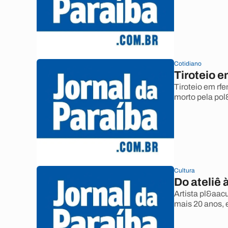
Cotidiano
Tiroteio e
Tiroteio em rfe
morto pela pol
Cultura
Do ateliê 
Artista pl&aac
mais 20 anos, 