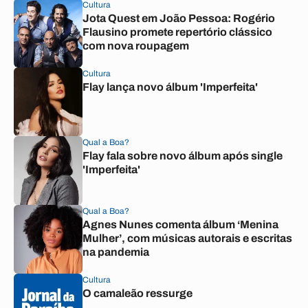
Cultura
Jota Quest em João Pessoa: Rogério
Flausino promete repertório clássico
com nova roupagem
Cultura
Flay lança novo álbum 'Imperfeita'
Qual a Boa?
Flay fala sobre novo álbum após single
'Imperfeita'
Qual a Boa?
Agnes Nunes comenta álbum ‘Menina
Mulher’, com músicas autorais e escritas
na pandemia
Cultura
O camaleão ressurge