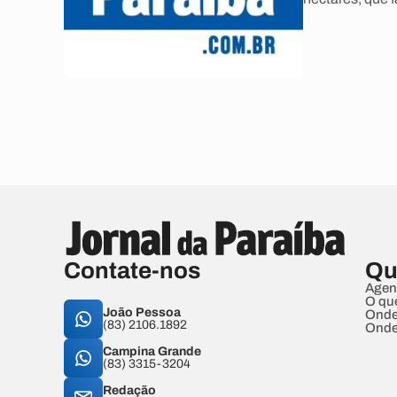
Contate-nos
Qu
Agen
O qu
João Pessoa
Onde
(83) 2106.1892
Onde
Campina Grande
(83) 3315-3204
Redação