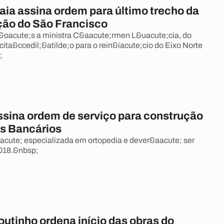
aia assina ordem para último trecho da
ção do São Francisco
&oacute;s a ministra C&aacute;rmen L&uacute;cia, do
licita&ccedil;&atilde;o para o rein&iacute;cio do Eixo Norte
;
ssina ordem de serviço para construção
s Bancários
cute; especializada em ortopedia e dever&aacute; ser
018.&nbsp;
utinho ordena início das obras do