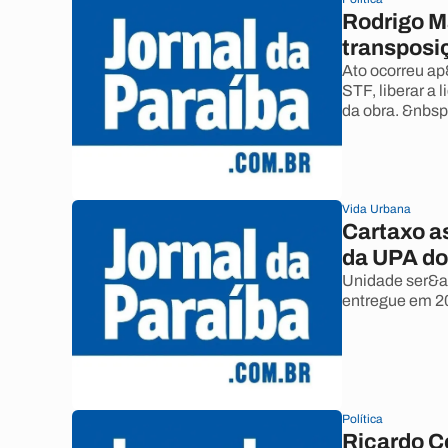
Rodrigo M
transposi
Ato ocorreu ap
STF, liberar a 
da obra. &nbsp
Vida Urbana
Cartaxo a
da UPA do
Unidade ser&aa
entregue em 2
Política
Ricardo Co