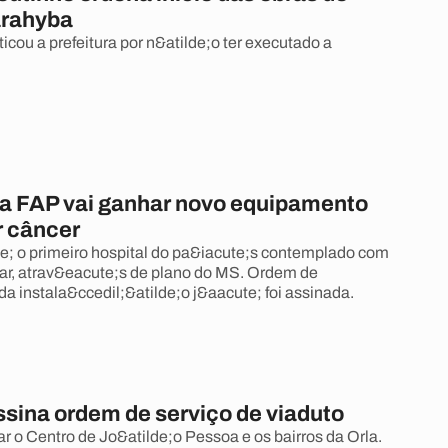
arahyba
icou a prefeitura por n&atilde;o ter executado a
da FAP vai ganhar novo equipamento
r câncer
; o primeiro hospital do pa&iacute;s contemplado com
ear, atrav&eacute;s de plano do MS. Ordem de
da instala&ccedil;&atilde;o j&aacute; foi assinada.
ssina ordem de serviço de viaduto
ar o Centro de Jo&atilde;o Pessoa e os bairros da Orla.