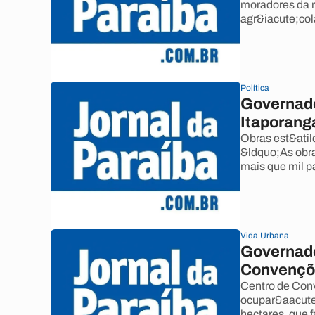
moradores da r
agr&iacute;col
Política
Governado
Itaporang
Obras est&atil
&ldquo;As obra
mais que mil p
Vida Urbana
Governado
Convençõ
Centro de Conv
ocupar&aacute
hectares, que 