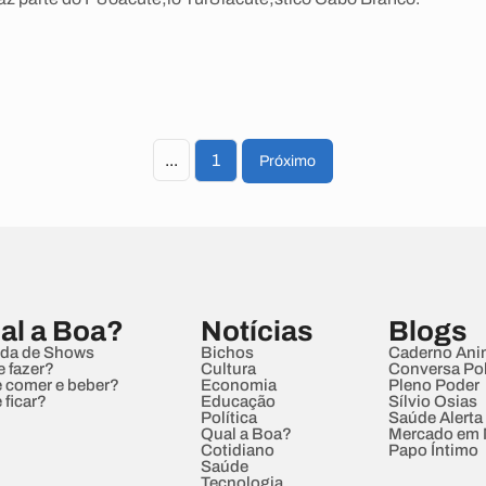
...
1
Próximo
al a Boa?
Notícias
Blogs
da de Shows
Bichos
Caderno Ani
e fazer?
Cultura
Conversa Pol
 comer e beber?
Economia
Pleno Poder
 ficar?
Educação
Sílvio Osias
Política
Saúde Alerta
Qual a Boa?
Mercado em
Cotidiano
Papo Íntimo
Saúde
Tecnologia