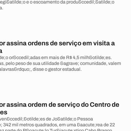
egi&atilde;o e o escoamento da produ&ccedil;&atilde;o
a.
r assina ordens de serviço em visita a
a
de;o or&ccedil;adas em mais de R$ 4,5 milh&otilde;es.
s, pelo peso de sua utilidade &agrave; comunidade, valem
alavras&rdquo;, disse o gestor estadual.
r assina ordem de serviço do Centro de
es
en&ccedil;&otilde;es de Jo&atilde;o Pessoa
; 342 mil metros quadrados, em uma &aacute;rea de 22
faz parte do P&oacute;lo Tur&iacute;stico Cabo Branco.