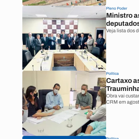
Pleno Poder
Ministro a
deputados
Veja lista dos
Política
Cartaxo a
Trauminh
Obra vai custar
CRM em agost
Política