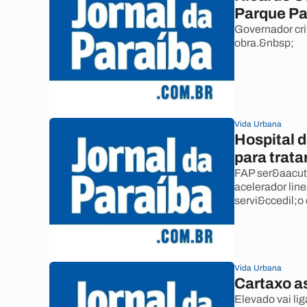
Parque P
Governador crit
obra.&nbsp;
Vida Urbana
Hospital 
para trata
FAP ser&aacute
acelerador lin
servi&ccedil;o 
Vida Urbana
Cartaxo a
Elevado vai lig