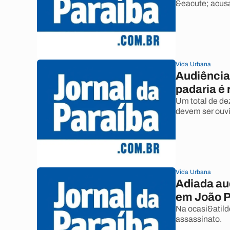
&eacute; acusa
Vida Urbana
Audiência
padaria é
Um total de de
devem ser ouv
Vida Urbana
Adiada au
em João 
Na ocasi&atilde
assassinato.