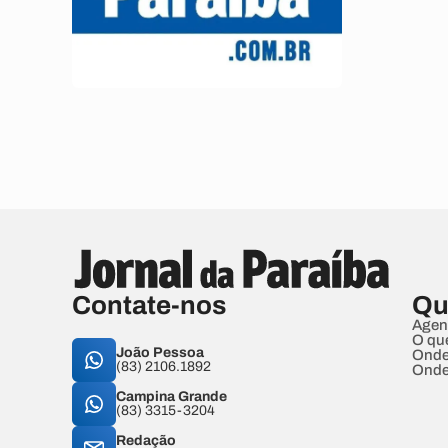
Contate-nos
Qu
Agen
O qu
João Pessoa
Onde
(83) 2106.1892
Onde
Campina Grande
(83) 3315-3204
Redação