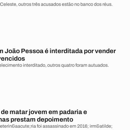
Celeste, outros três acusados estão no banco dos réus.
m João Pessoa é interditada por vender
vencidos
lecimento interditado, outros quatro foram autuados.
de matar jovem em padaria e
has prestam depoimento
eterin&aacute;ria foi assassinado em 2016; irm&atilde;