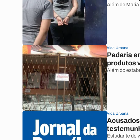
Além de Maria 
Vida Urbana
Padaria e
produtos 
Além do estabe
Vida Urbana
Acusados 
testemun
Estudante de v