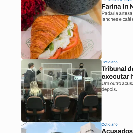
Farina In 
Padaria artes
lanches e café
Cotidiano
Tribunal d
executar
Um outro acusad
depois.
Cotidiano
Acusados 