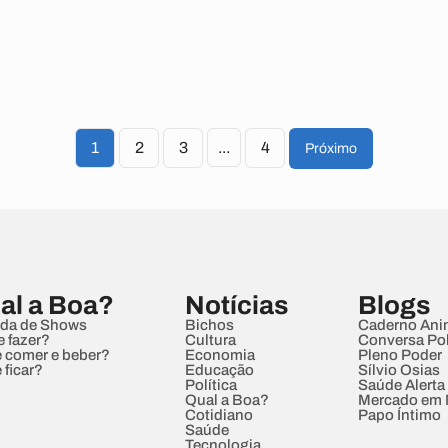
1
2
3
...
4
Próximo
al a Boa?
Notícias
Blogs
da de Shows
Bichos
Caderno Ani
e fazer?
Cultura
Conversa Pol
 comer e beber?
Economia
Pleno Poder
 ficar?
Educação
Sílvio Osias
Política
Saúde Alerta
Qual a Boa?
Mercado em
Cotidiano
Papo Íntimo
Saúde
Tecnologia