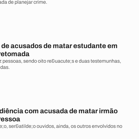
da de planejar crime.
 de acusados de matar estudante em
 retomada
z pessoas, sendo oito re&uacute;s e duas testemunhas,
idas.
diência com acusada de matar irmão
Pessoa
;o, ser&atilde;o ouvidos, ainda, os outros envolvidos no