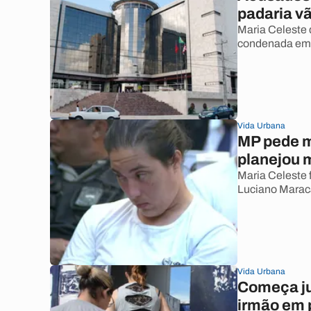
padaria vã
Maria Celeste d
condenada em 
Vida Urbana
MP pede m
planejou 
Maria Celeste 
Luciano Marac
Vida Urbana
Começa ju
irmão em 