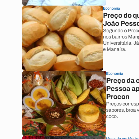
Economia
Preço do q
João Pess
Segundo o Proco
nos bairros Man
Universitária. J
e Manaíra.
Economia
Preço da 
Pessoa ap
Procon
Preços corresp
sabores, broa 
coco.
Mercado em Movim