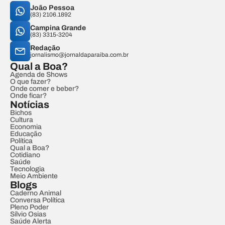
João Pessoa
(83) 2106.1892
Campina Grande
(83) 3315-3204
Redação
jornalismo@jornaldaparaiba.com.br
Qual a Boa?
Agenda de Shows
O que fazer?
Onde comer e beber?
Onde ficar?
Notícias
Bichos
Cultura
Economia
Educação
Política
Qual a Boa?
Cotidiano
Saúde
Tecnologia
Meio Ambiente
Blogs
Caderno Animal
Conversa Política
Pleno Poder
Sílvio Osias
Saúde Alerta