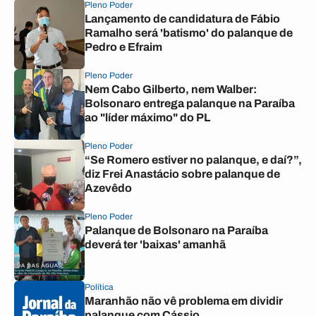
Pleno Poder
Lançamento de candidatura de Fábio
Ramalho será 'batismo' do palanque de
Pedro e Efraim
Pleno Poder
Nem Cabo Gilberto, nem Walber:
Bolsonaro entrega palanque na Paraíba
ao "líder máximo" do PL
Pleno Poder
“Se Romero estiver no palanque, e daí?”,
diz Frei Anastácio sobre palanque de
Azevêdo
Pleno Poder
Palanque de Bolsonaro na Paraíba
deverá ter 'baixas' amanhã
Política
Maranhão não vê problema em dividir
palanque com Cássio