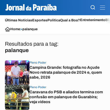
Entretenimento
Bl
Últimas Notícias
Esportes
Política
Qual a Boa?
Home
>
palanque
Resultados para a tag:
palanque
Pleno Poder
Campina Grande: fotografia no Açude
Novo retrata palanque de 2024 e, quem
sabe, 2026
Pleno Poder
Caravana do PSB e aliados termina com
confusão em palanque de Guarabira;
veja vídeos