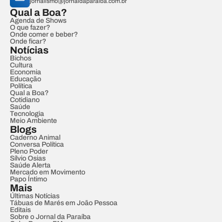
jornalismo@jornaldaparaiba.com.br
Qual a Boa?
Agenda de Shows
O que fazer?
Onde comer e beber?
Onde ficar?
Notícias
Bichos
Cultura
Economia
Educação
Política
Qual a Boa?
Cotidiano
Saúde
Tecnologia
Meio Ambiente
Blogs
Caderno Animal
Conversa Política
Pleno Poder
Sílvio Osias
Saúde Alerta
Mercado em Movimento
Papo Íntimo
Mais
Últimas Notícias
Tábuas de Marés em João Pessoa
Editais
Sobre o Jornal da Paraíba