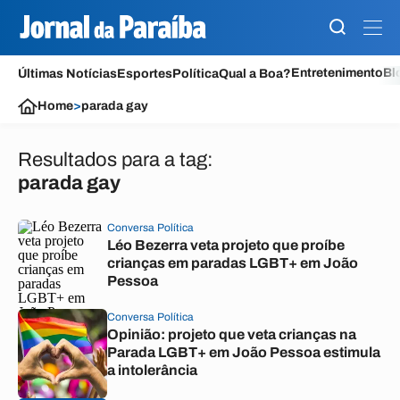
Entretenimento
Bl
Últimas Notícias
Esportes
Política
Qual a Boa?
Home
>
parada gay
Resultados para a tag:
parada gay
Conversa Política
Léo Bezerra veta projeto que proíbe
crianças em paradas LGBT+ em João
Pessoa
Conversa Política
Opinião: projeto que veta crianças na
Parada LGBT+ em João Pessoa estimula
a intolerância