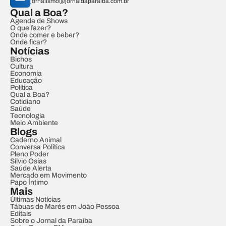
jornalismo@jornaldaparaiba.com.br
Qual a Boa?
Agenda de Shows
O que fazer?
Onde comer e beber?
Onde ficar?
Notícias
Bichos
Cultura
Economia
Educação
Política
Qual a Boa?
Cotidiano
Saúde
Tecnologia
Meio Ambiente
Blogs
Caderno Animal
Conversa Política
Pleno Poder
Sílvio Osias
Saúde Alerta
Mercado em Movimento
Papo Íntimo
Mais
Últimas Notícias
Tábuas de Marés em João Pessoa
Editais
Sobre o Jornal da Paraíba