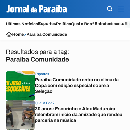
Esportes
Entretenimento
Bl
Últimas Notícias
Política
Qual a Boa?
Home
>
Paraíba Comunidade
Resultados para a tag:
Paraíba Comunidade
Esportes
Paraíba Comunidade entra no clima da
Copa com edição especial sobre a
Seleção
Qual a Boa?
30 anos: Escurinho e Alex Madureira
relembram início da amizade que rendeu
parceria na música