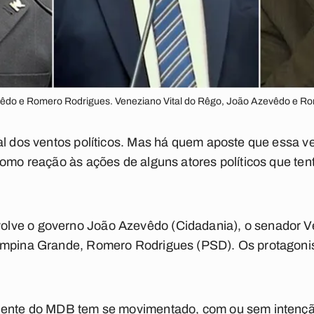
vêdo e Romero Rodrigues. Veneziano Vital do Rêgo, João Azevêdo e R
al dos ventos políticos. Mas há quem aposte que essa ve
como reação às ações de alguns atores políticos que te
lve o governo João Azevêdo (Cidadania), o senador Ve
ampina Grande, Romero Rodrigues (PSD). Os protagonist
idente do MDB tem se movimentado, com ou sem intenç