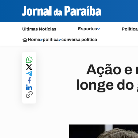
Esportes
Últimas Notícias
Política
Home
>
política
>
conversa política
Ação e 
longe do