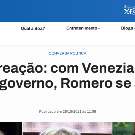
Siga 
Siga 
Entretenimento
Blogs
Qual a Boa?
CONVERSA POLÍTICA
reação: com Venezi
 governo, Romero se
Publicado em 26/10/2021 às 11:09