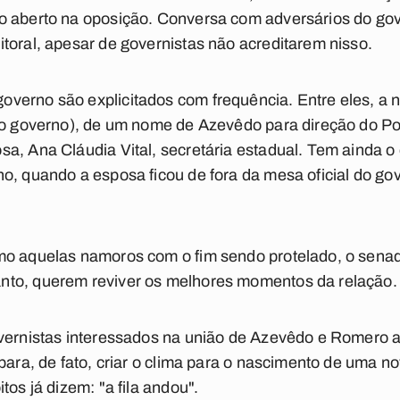
 aberto na oposição. Conversa com adversários do gove
toral, apesar de governistas não acreditarem nisso.
verno são explicitados com frequência. Entre eles, a
o o governo), de um nome de Azevêdo para direção do
P
a, Ana Cláudia Vital, secretária estadual. Tem ainda o 
no, quando a esposa ficou de fora da mesa oficial do 
mo aquelas namoros com o fim sendo protelado, o sena
to, querem reviver os melhores momentos da relação.
overnistas interessados na união de Azevêdo e Romero a
 para, de fato, criar o clima para o nascimento de uma n
tos já dizem: "a fila andou".