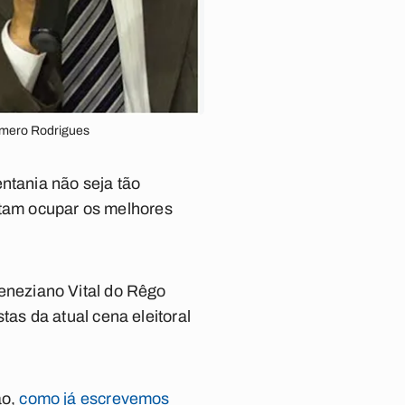
omero Rodrigues
ntania não seja tão
ntam ocupar os melhores
neziano Vital do Rêgo
as da atual cena eleitoral
ão,
como já escrevemos