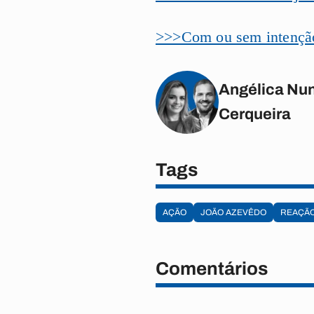
>>>Com ou sem intenção
Angélica Nun
Cerqueira
Tags
AÇÃO
JOÃO AZEVÊDO
REAÇÃ
Comentários