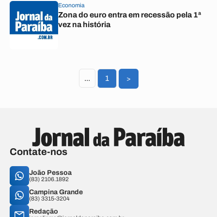
Economia
Zona do euro entra em recessão pela 1ª
vez na história
...
1
>
Contate-nos
João Pessoa
(83) 2106.1892
Campina Grande
(83) 3315-3204
Redação