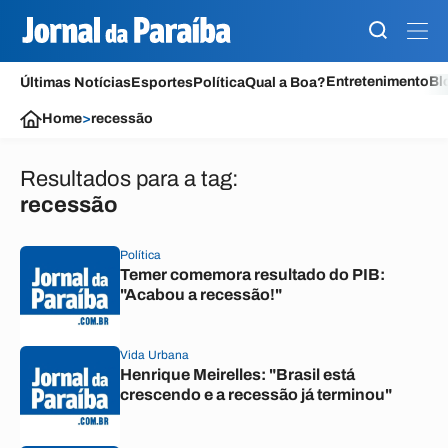
Entretenimento
Bl
Últimas Notícias
Esportes
Política
Qual a Boa?
Home
>
recessão
Resultados para a tag:
recessão
Política
Temer comemora resultado do PIB:
"Acabou a recessão!"
Vida Urbana
Henrique Meirelles: "Brasil está
crescendo e a recessão já terminou"