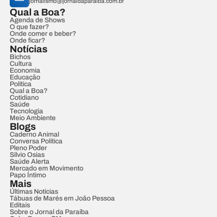
jornalismo@jornaldaparaiba.com.br
Qual a Boa?
Agenda de Shows
O que fazer?
Onde comer e beber?
Onde ficar?
Notícias
Bichos
Cultura
Economia
Educação
Política
Qual a Boa?
Cotidiano
Saúde
Tecnologia
Meio Ambiente
Blogs
Caderno Animal
Conversa Política
Pleno Poder
Sílvio Osias
Saúde Alerta
Mercado em Movimento
Papo Íntimo
Mais
Últimas Notícias
Tábuas de Marés em João Pessoa
Editais
Sobre o Jornal da Paraíba