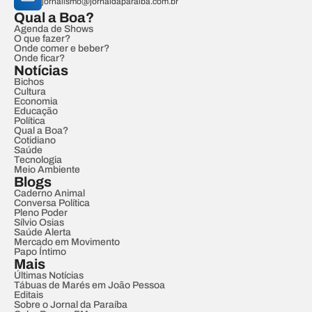
jornalismo@jornaldaparaiba.com.br
Qual a Boa?
Agenda de Shows
O que fazer?
Onde comer e beber?
Onde ficar?
Notícias
Bichos
Cultura
Economia
Educação
Política
Qual a Boa?
Cotidiano
Saúde
Tecnologia
Meio Ambiente
Blogs
Caderno Animal
Conversa Política
Pleno Poder
Sílvio Osias
Saúde Alerta
Mercado em Movimento
Papo Íntimo
Mais
Últimas Notícias
Tábuas de Marés em João Pessoa
Editais
Sobre o Jornal da Paraíba