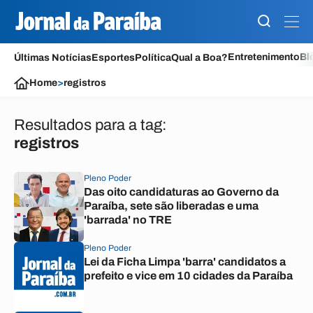
Entretenimento
Bl
Últimas Notícias
Esportes
Política
Qual a Boa?
Home
>
registros
Resultados para a tag:
registros
Pleno Poder
Das oito candidaturas ao Governo da
Paraíba, sete são liberadas e uma
'barrada' no TRE
Pleno Poder
Lei da Ficha Limpa 'barra' candidatos a
prefeito e vice em 10 cidades da Paraíba