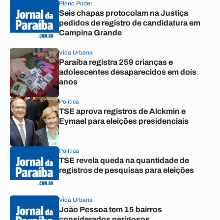
Pleno Poder
Seis chapas protocolam na Justiça
pedidos de registro de candidatura em
Campina Grande
Vida Urbana
Paraíba registra 259 crianças e
adolescentes desaparecidos em dois
anos
Política
TSE aprova registros de Alckmin e
Eymael para eleições presidenciais
Política
TSE revela queda na quantidade de
registros de pesquisas para eleições
Vida Urbana
João Pessoa tem 15 bairros
considerados perigosos