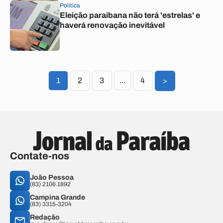
Política
Eleição paraibana não terá 'estrelas' e
haverá renovação inevitável
1
2
3
...
4
>
Contate-nos
João Pessoa
(83) 2106.1892
Campina Grande
(83) 3315-3204
Redação