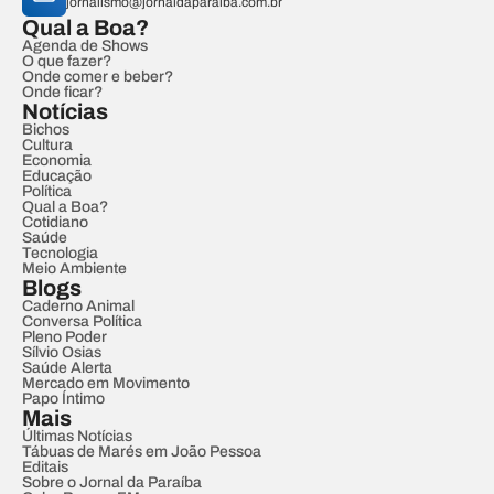
jornalismo@jornaldaparaiba.com.br
Qual a Boa?
Agenda de Shows
O que fazer?
Onde comer e beber?
Onde ficar?
Notícias
Bichos
Cultura
Economia
Educação
Política
Qual a Boa?
Cotidiano
Saúde
Tecnologia
Meio Ambiente
Blogs
Caderno Animal
Conversa Política
Pleno Poder
Sílvio Osias
Saúde Alerta
Mercado em Movimento
Papo Íntimo
Mais
Últimas Notícias
Tábuas de Marés em João Pessoa
Editais
Sobre o Jornal da Paraíba