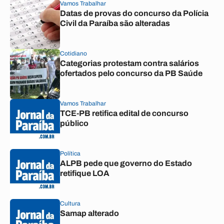
Vamos Trabalhar
Datas de provas do concurso da Polícia
Civil da Paraíba são alteradas
Cotidiano
Categorias protestam contra salários
ofertados pelo concurso da PB Saúde
Vamos Trabalhar
TCE-PB retifica edital de concurso
público
Política
ALPB pede que governo do Estado
retifique LOA
Cultura
Samap alterado