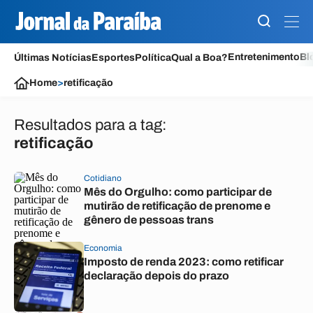
Entretenimento
Bl
Últimas Notícias
Esportes
Política
Qual a Boa?
Home
>
retificação
Resultados para a tag:
retificação
Cotidiano
Mês do Orgulho: como participar de
mutirão de retificação de prenome e
gênero de pessoas trans
Economia
Imposto de renda 2023: como retificar
declaração depois do prazo