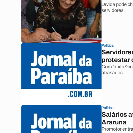
Dívida pode ch
servidores.
Política
Servidore
protestar 
Com 'apita&cce
atrasados.
Política
Salários a
Araruna
Promotor entra