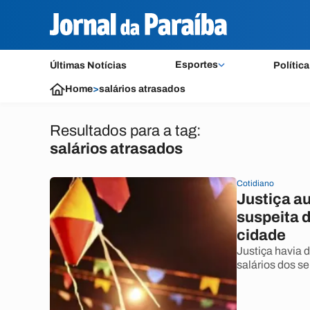
Esportes
Últimas Notícias
Política
Home
>
salários atrasados
Resultados para a tag:
salários atrasados
Cotidiano
Justiça au
suspeita d
cidade
Justiça havia 
salários dos se