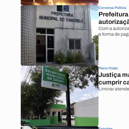
Conversa Política
Prefeitur
autorizaçã
Com a autoriza
a forma de pag
Pleno Poder
Justiça m
cumprir ca
Liminar atende
Esportes