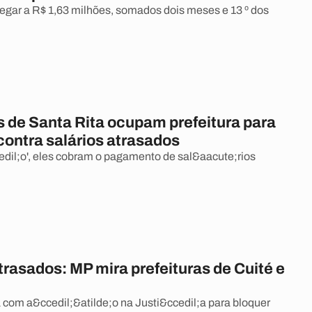
egar a R$ 1,63 milhões, somados dois meses e 13 º dos
s de Santa Rita ocupam prefeitura para
contra salários atrasados
dil;o', eles cobram o pagamento de sal&aacute;rios
trasados: MP mira prefeituras de Cuité e
 com a&ccedil;&atilde;o na Justi&ccedil;a para bloquer