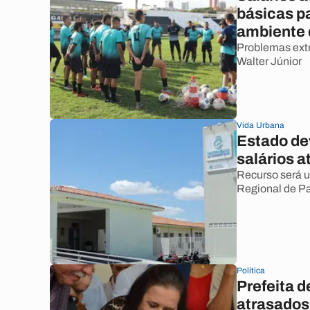
básicas pa
ambiente 
Problemas ext
Walter Júnior
Vida Urbana
Estado de
salários 
Recurso será u
Regional de Pa
Política
Prefeita d
atrasados