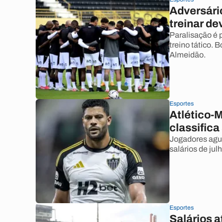
Adversári
treinar de
Paralisação é 
treino tático.
Almeidão.
Esportes
Atlético-M
classific
Jogadores agu
salários de ju
Esportes
Salários 