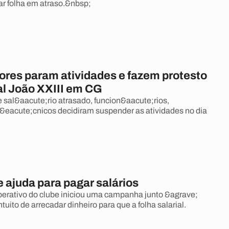
ar folha em atraso.&nbsp;
ores param atividades e fazem protesto
al João XXIII em CG
 sal&aacute;rio atrasado, funcion&aacute;rios,
t&eacute;cnicos decidiram suspender as atividades no dia
;
 ajuda para pagar salários
erativo do clube iniciou uma campanha junto &agrave;
ntuito de arrecadar dinheiro para que a folha salarial.