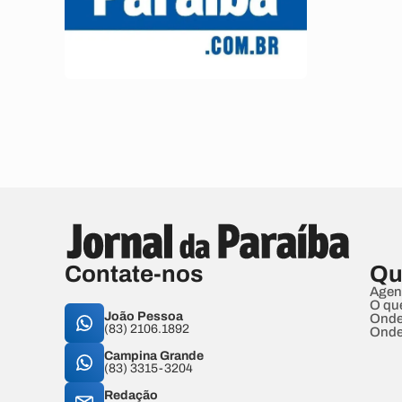
Contate-nos
Qu
Agen
O qu
João Pessoa
Onde
(83) 2106.1892
Onde
Campina Grande
(83) 3315-3204
Redação