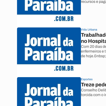
recursos e pag
Vida Urbana
Trabalhad
no Hospit
Com 20 dias de
enfermeiros e 
de hoje.&nbsp
Esportes
Treze pede
Conselho Delib
torcida com o i