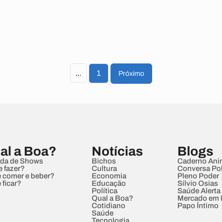
...
1
Próximo
al a Boa?
Notícias
Blogs
da de Shows
Bichos
Caderno Ani
e fazer?
Cultura
Conversa Pol
 comer e beber?
Economia
Pleno Poder
 ficar?
Educação
Sílvio Osias
Política
Saúde Alerta
Qual a Boa?
Mercado em
Cotidiano
Papo Íntimo
Saúde
Tecnologia