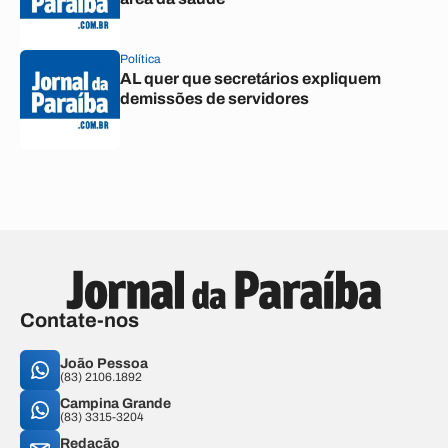
Política
AL quer que secretários expliquem
demissões de servidores
Contate-nos
João Pessoa
(83) 2106.1892
Campina Grande
(83) 3315-3204
Redação