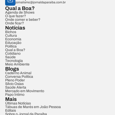
jornalismo@jornaldaparaiba.com.br
Qual a Boa?
Agenda de Shows
O que fazer?
Onde comer e beber?
Onde ficar?
Notícias
Bichos
Cultura
Economia
Educação
Política
Qual a Boa?
Cotidiano
Saúde
Tecnologia
Meio Ambiente
Blogs
Caderno Animal
Conversa Política
Pleno Poder
Sílvio Osias
Saúde Alerta
Mercado em Movimento
Papo Íntimo
Mais
Últimas Notícias
Tábuas de Marés em João Pessoa
Editais
Sobre o Jornal da Paraíba